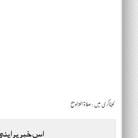
کیٹاگری میں :
صلاۃ التراویح
اس خبر پر اپنی