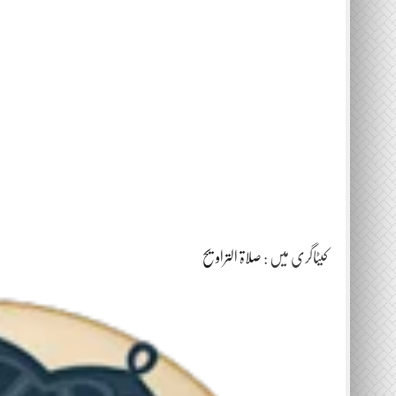
کیٹاگری میں :
صلاۃ التراویح