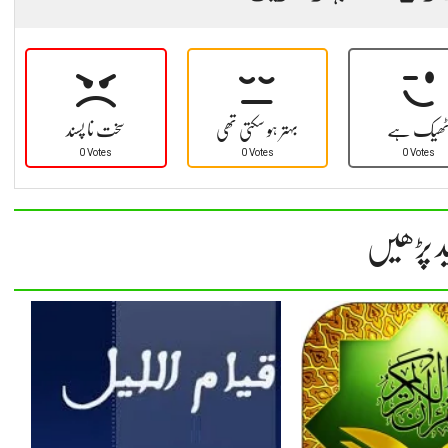
ھیک ہے
بہتر ہو سکتی تھی
سخت نا پسند
0 Votes
0 Votes
0 Votes
د پڑھیں