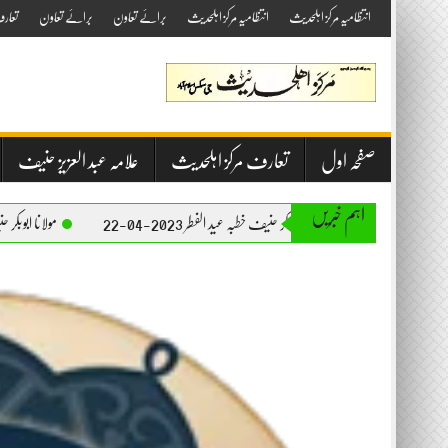
Skip
انتظامیہ مرکز اہلحدیث
انتظامیہ مرکز اہلحدیث
برائے تعاون
برائے تعاون
تعار
to
content
صفحہ اول
تعارف مرکز اہلحدیث
علامہ عبد العزیز حنیف
اہم خبریں
مولانا ابوبکر حنیف خطبہ عید الفطر 2023-04-22
مولانا ابوبکر حنیف خطبہ جمعۃ المبارک 023