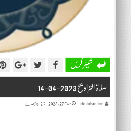
شیئر کریں
صلاۃ التراویح 2023-04-14
مئ 27, 2023
administrator
0 تبصرے