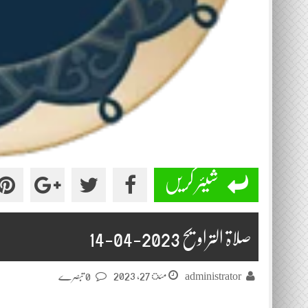
شیئر کریں
صلاۃ التراویح 2023-04-14
مئ 27, 2023
administrator
0 تبصرے