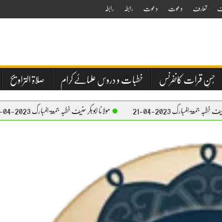
ف
تعارف
دعوت
دعوت
رابطہ
رابطہ
حُسنِ قرات کانفرنس
خطبات و دروس علمائے کرام
صلاۃ التراویح
2-04-21
مولانا ابوبکر حنیف خطبہ جمعۃ المبارک 2023-04-21
مولان