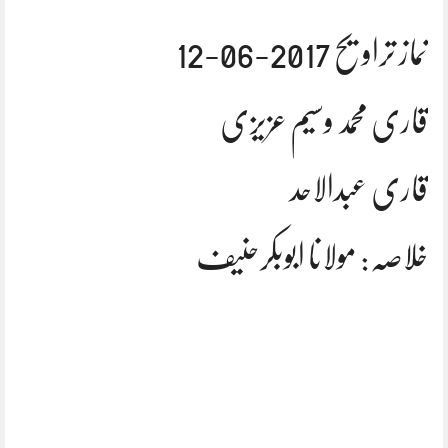
نماز تراویح 2017-06-12
قاری محمد وسیم عزیزی
قاری عبدالاحد
خلاصہ: مولانا ابوبکرحنیف