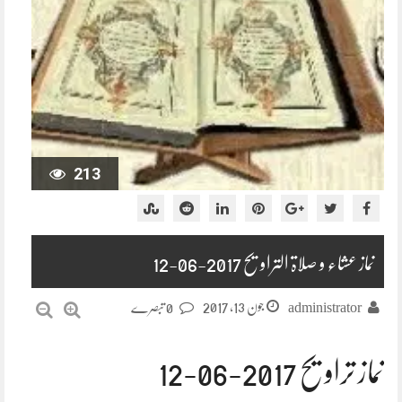
213
نماز عشاء و صلاۃ التراویح 2017-06-12
جون 13, 2017
administrator
0 تبصرے
نماز تراویح 2017-06-12