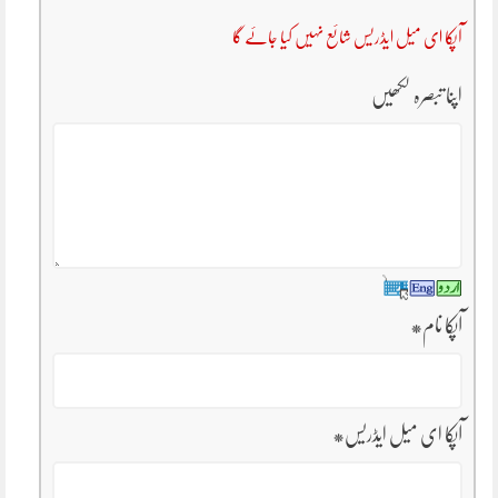
آپکا ای میل ایڈریس شائع نہیں کیا جائے گا
اپنا تبصرہ لکھیں
آپکا نام
*
آپکا ای میل ایڈریس
*