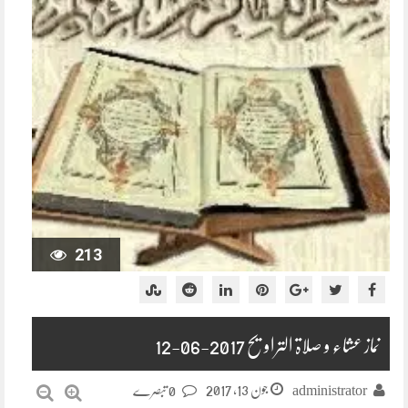
213
نماز عشاء و صلاۃ التراویح 2017-06-12
جون 13, 2017
administrator
0 تبصرے