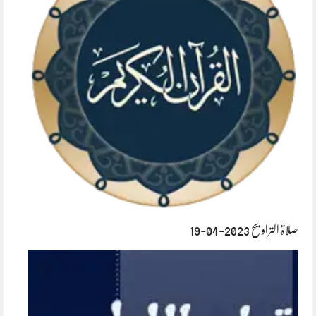
صلاۃ التراویح 2023-04-19