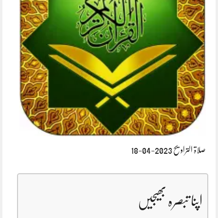
صلاۃ التراویح 2023-04-18
اپنا تبصرہ بھیجیں