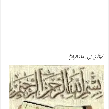
کیٹاگری میں :
صلاۃ التراویح