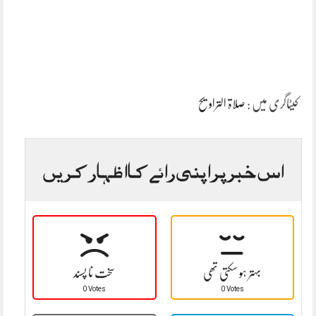
کیٹاگری میں :
صلاۃ التراویح
اس خبر پر اپنی رائے کا اظہار کریں
بہتر ہو سکتی تھی
سخت نا پسند
0 Votes
0 Votes