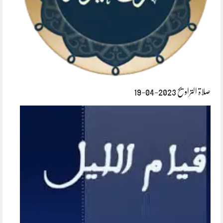
صلاۃ التراویح 2023-04-19