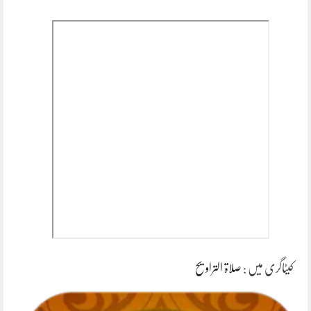
کیٹاگری میں :
صلاۃ التراویح