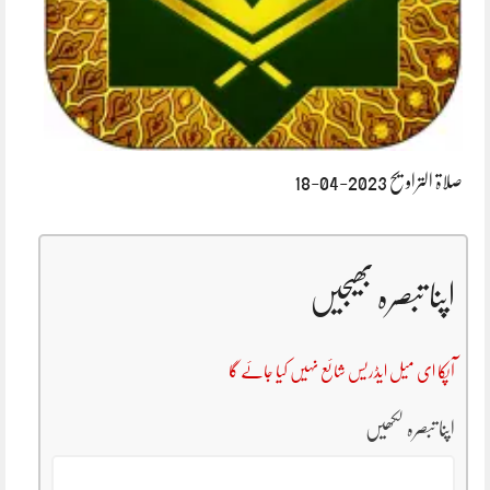
صلاۃ التراویح 2023-04-18
اپنا تبصرہ بھیجیں
آپکا ای میل ایڈریس شائع نہیں کیا جائے گا
اپنا تبصرہ لکھیں