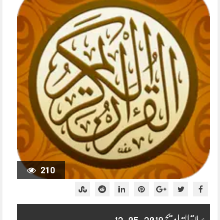
210
صلاۃ التراویح 2019-05-12