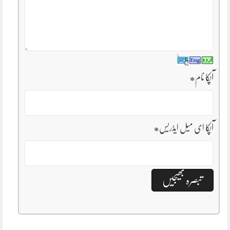
آپکا نام
*
آپکا ای میل ایڈریس
*