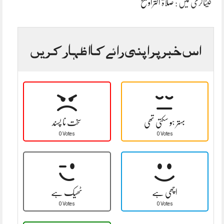
کیٹاگری میں :
صلاۃ التراویح
اس خبر پر اپنی رائے کا اظہار کریں
بہتر ہو سکتی تھی
سخت نا پسند
0 Votes
0 Votes
اچھی ہے
ٹھیک ہے
0 Votes
0 Votes