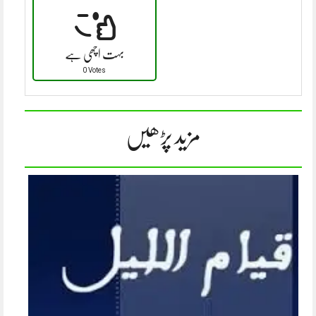
بہت اچھی ہے
0 Votes
مزید پڑھیں