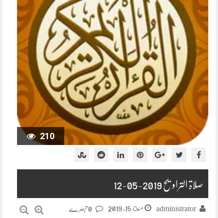
210
صلاۃ التراویح 2019-05-12
مئ 15, 2019
administrator
0 تبصرے