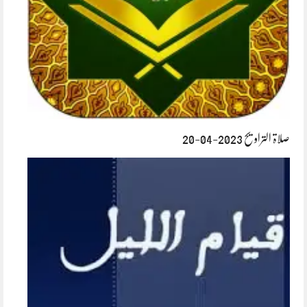
صلاۃ التراویح 2023-04-20