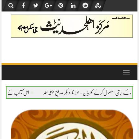
Skip
to
content
Toggle
navigation
یان – مولانا ابو بکر صدیق حفظہ اللہ
اہل کتاب کے برتن استعمال کرنے کا بیان – مولانا اب