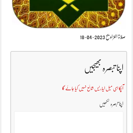
صلاۃ التراویح 2023-04-18
اپنا تبصرہ بھیجیں
آپکا ای میل ایڈریس شائع نہیں کیا جائے گا
اپنا تبصرہ لکھیں