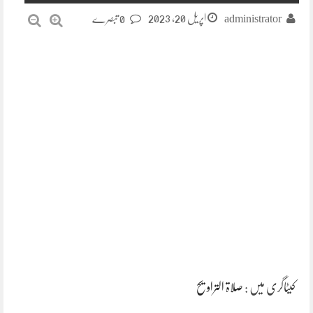
اپریل 20, 2023
administrator
0 تبصرے
کیٹاگری میں :
صلاۃ التراویح