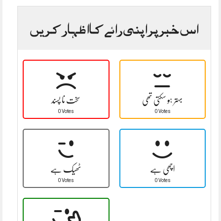
اس خبر پر اپنی رائے کا اظہار کریں
بہتر ہو سکتی تھی
سخت نا پسند
0 Votes
0 Votes
اچھی ہے
ٹھیک ہے
0 Votes
0 Votes