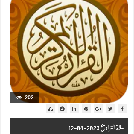
202
صلاۃ التراویح 2023-04-12