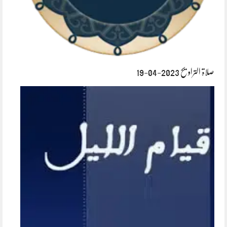
صلاۃ التراویح 2023-04-19