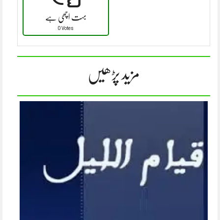
بہت اچھی ہے
0 Votes
مزید پڑھیں