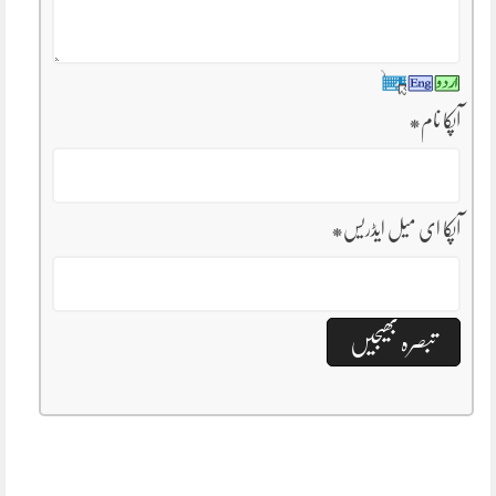
آپکا نام
*
آپکا ای میل ایڈریس
*