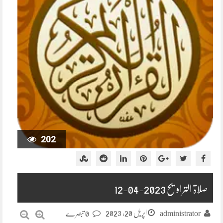
202
صلاۃ التراویح 2023-04-12
اپریل 20, 2023
administrator
0 تبصرے