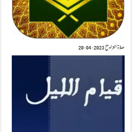
صلاۃ التراویح 2023-04-20