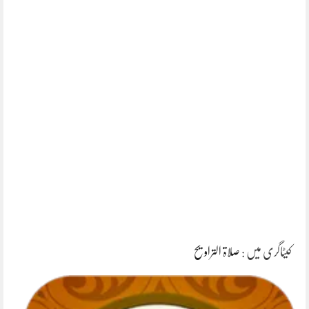
کیٹاگری میں :
صلاۃ التراویح