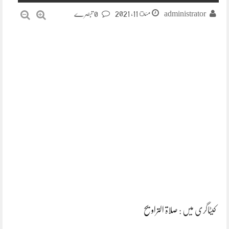
مئ 11, 2021
administrator
0 تبصرے
کیٹاگری میں :
صلاۃ التراویح