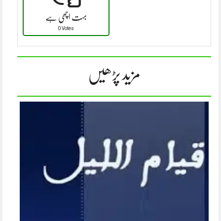
بہت اچھی ہے
0 Votes
مزید پڑھیں