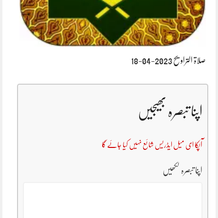
صلاۃ التراویح 2023-04-18
اپنا تبصرہ بھیجیں
آپکا ای میل ایڈریس شائع نہیں کیا جائے گا
اپنا تبصرہ لکھیں