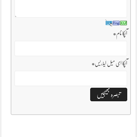
آپکا نام
*
آپکا ای میل ایڈریس
*