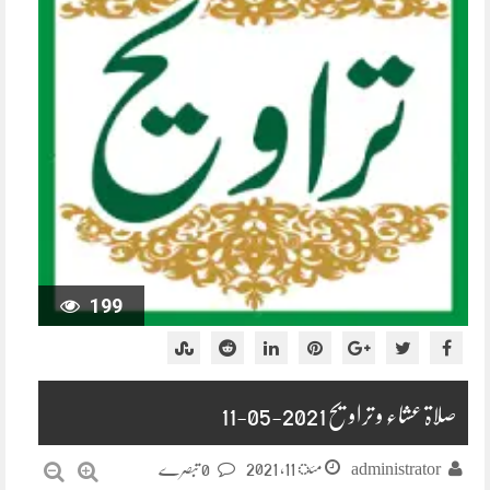
199
صلاۃ عشاء و تراویح 2021-05-11
مئ 11, 2021
administrator
0 تبصرے