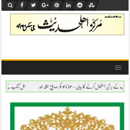
Skip
to
content
Toggle
navigation
یان – مولانا ابو بکر صدیق حفظہ اللہ
اہل کتاب کے برتن استعمال کرنے کا بیان – مولانا اب