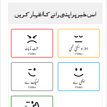
اس خبر پر اپنی رائے کا اظہار کریں
بہتر ہو سکتی تھی
سخت نا پسند
0 Votes
0 Votes
اچھی ہے
ٹھیک ہے
0 Votes
0 Votes