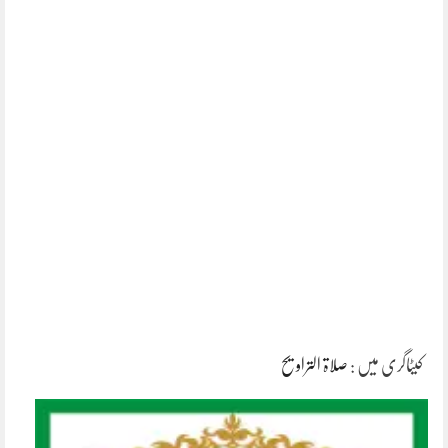
کیٹاگری میں :
صلاۃ التراویح