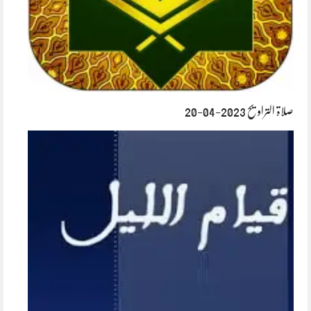
صلاۃ التراویح 2023-04-20