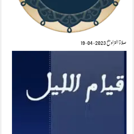
صلاۃ التراویح 2023-04-19