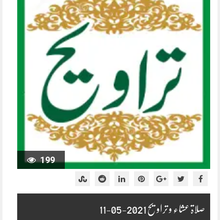
199
صلاۃ عشاء و تراویح 2021-05-11