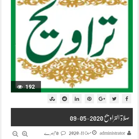
192
صلاۃ التراویح 2020-05-09
مئ 11, 2020
administrator
0 تبصرے