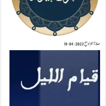
صلاۃ التراویح 2023-04-19