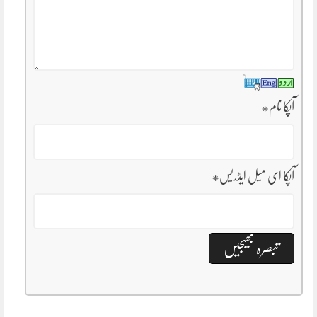
آپکا نام
*
آپکا ای میل ایڈریس
*