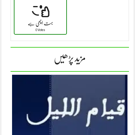
بہت اچھی ہے
0 Votes
مزید پڑھیں