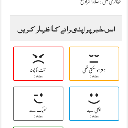
کیٹاگری میں :
صلاۃ التراویح
اس خبر پر اپنی رائے کا اظہار کریں
بہتر ہو سکتی تھی
سخت نا پسند
0 Votes
0 Votes
اچھی ہے
ٹھیک ہے
0 Votes
0 Votes