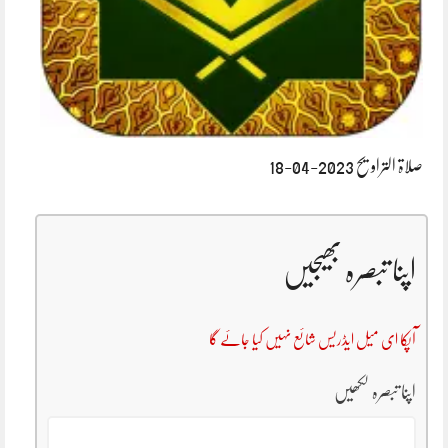
صلاۃ التراویح 2023-04-18
اپنا تبصرہ بھیجیں
آپکا ای میل ایڈریس شائع نہیں کیا جائے گا
اپنا تبصرہ لکھیں