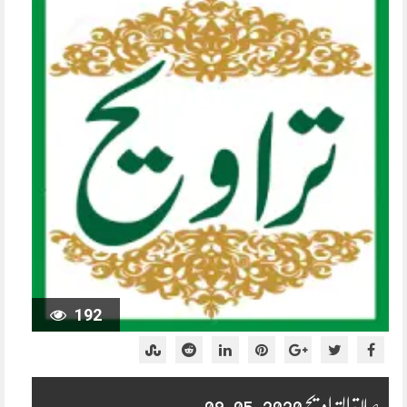
192
صلاۃ التراویح 2020-05-09