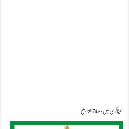
کیٹاگری میں :
صلاۃ التراویح