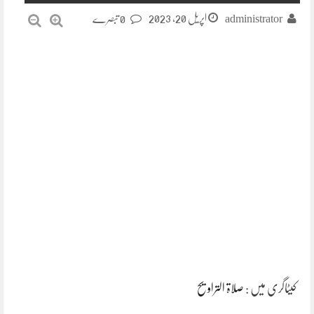
اپریل 20, 2023
administrator
0 تبصرے
کیٹاگری میں :
صلاۃ التراویح