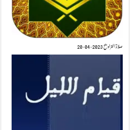
صلاۃ التراویح 2023-04-20