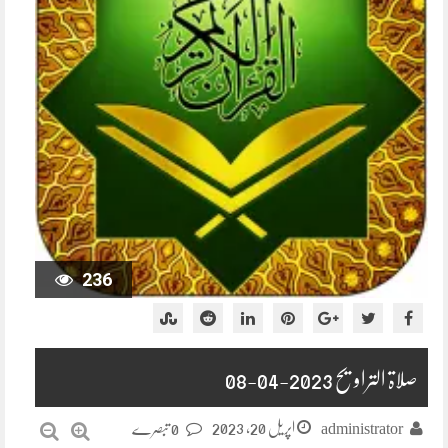
236
صلاۃ التراویح 2023-04-08
اپریل 20, 2023
administrator
0 تبصرے