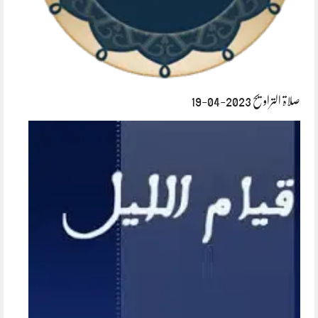
صلاۃ التراویح 2023-04-19