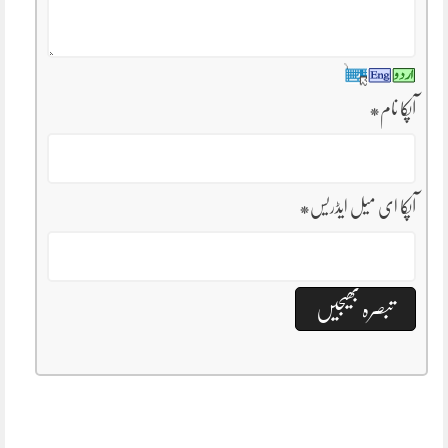
آپکا نام
*
آپکا ای میل ایڈریس
*