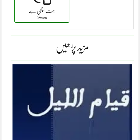
بہت اچھی ہے
0 Votes
مزید پڑھیں