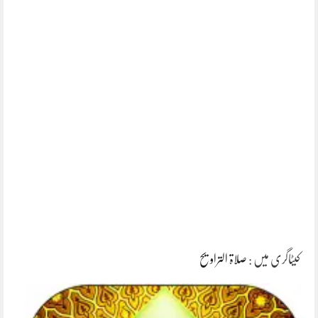
کیٹاگری میں :
صلاۃ التراویح