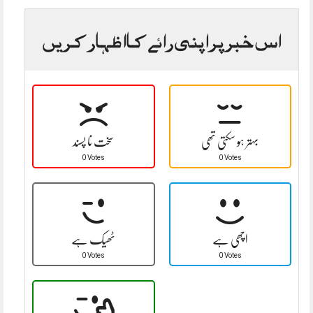
اس خبر پر اپنی رائے کا اظہار کریں
بہتر ہو سکتی تھی
سخت نا پسند
0 Votes
0 Votes
اچھی ہے
ٹھیک ہے
0 Votes
0 Votes