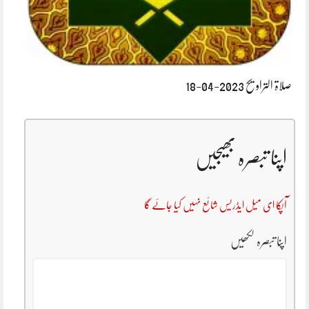
صلاۃ التراویح 2023-04-18
اپنا تبصرہ بھیجیں
آپکا ای میل ایڈریس شائع نہیں کیا جائے گا
اپنا تبصرہ لکھیں