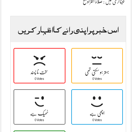
کیٹاگری میں :
صلاۃ التراویح
اس خبر پر اپنی رائے کا اظہار کریں
بہتر ہو سکتی تھی
سخت نا پسند
0 Votes
0 Votes
اچھی ہے
ٹھیک ہے
0 Votes
0 Votes