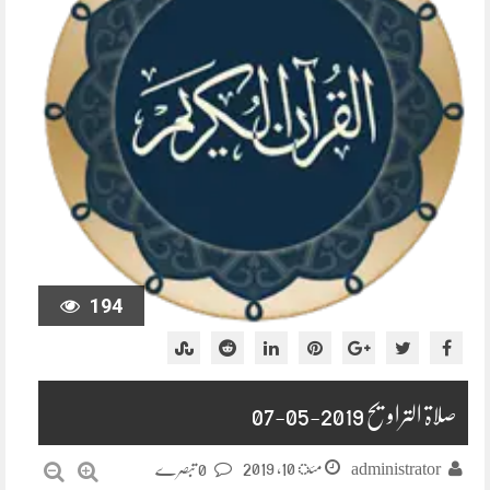
194
صلاۃ التراویح 2019-05-07
مئ 10, 2019
administrator
0 تبصرے