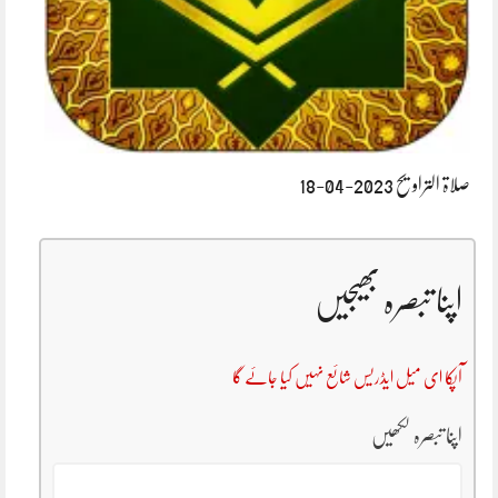
صلاۃ التراویح 2023-04-18
اپنا تبصرہ بھیجیں
آپکا ای میل ایڈریس شائع نہیں کیا جائے گا
اپنا تبصرہ لکھیں