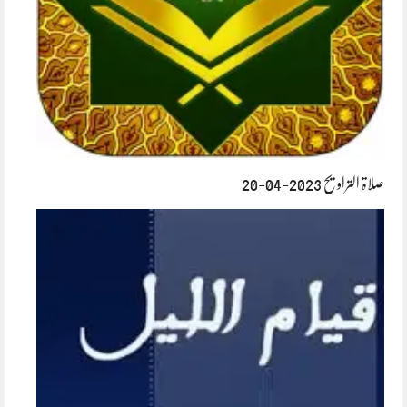
صلاۃ التراویح 2023-04-20