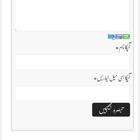
آپکا نام
*
آپکا ای میل ایڈریس
*