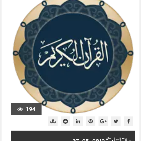
194
صلاۃ التراویح 2019-05-07