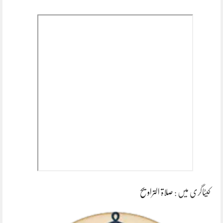
کیٹاگری میں :
صلاۃ التراویح