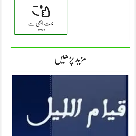
بہت اچھی ہے
0 Votes
مزید پڑھیں