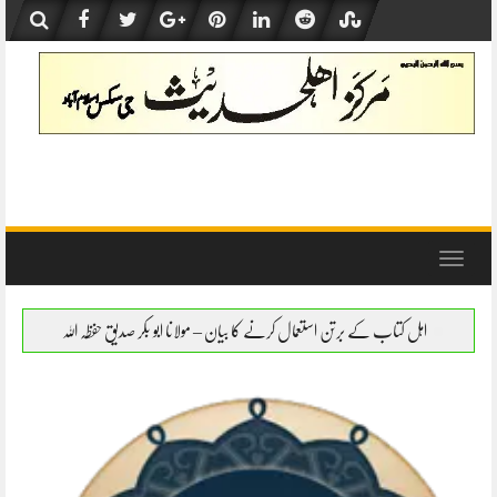
Skip
to
content
Toggle
navigation
 برتن استعمال کرنے کا بیان – مولانا ابو بکر صدیق حفظہ اللہ
اہل کتاب کے برتن استعمال ک