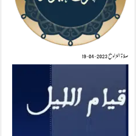
صلاۃ التراویح 2023-04-19