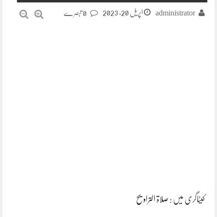
اپریل 20, 2023
administrator
0 تبصرے
کیٹاگری میں :
صلاۃ التراویح