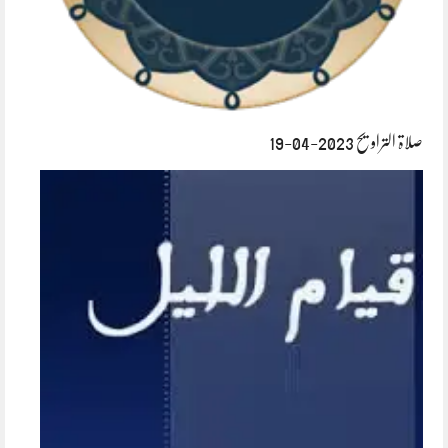
صلاۃ التراویح 2023-04-19