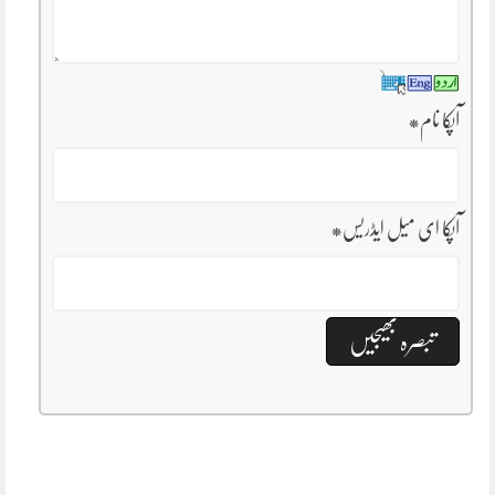
آپکا نام
*
آپکا ای میل ایڈریس
*