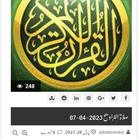
248
صلاۃ التراویح 2023-04-07
اپریل 20, 2023
administrator
0 تبصرے