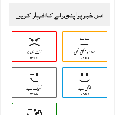
اس خبر پر اپنی رائے کا اظہار کریں
بہتر ہو سکتی تھی
سخت نا پسند
0 Votes
0 Votes
اچھی ہے
ٹھیک ہے
0 Votes
0 Votes