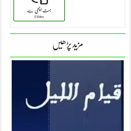
بہت اچھی ہے
0 Votes
مزید پڑھیں