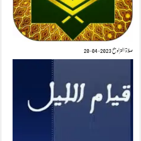
صلاۃ التراویح 2023-04-20