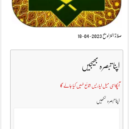
صلاۃ التراویح 2023-04-18
اپنا تبصرہ بھیجیں
آپکا ای میل ایڈریس شائع نہیں کیا جائے گا
اپنا تبصرہ لکھیں