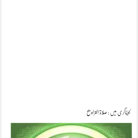
کیٹاگری میں :
صلاۃ التراویح