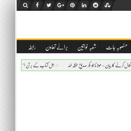
منصوبہ جات
شعبہ خواتین
برائے تعاون
رابطہ
 مولانا ابو بکر صدیق حفظہ اللہ
اہل کتاب کے برتن استعمال کرنے کا بیان – مولانا ابو بکر