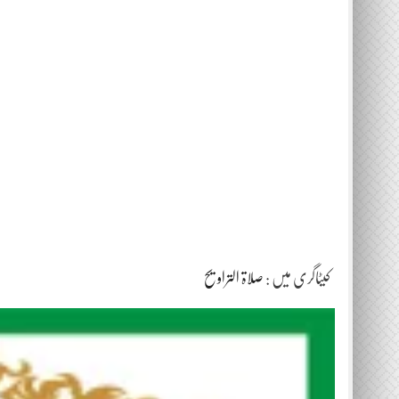
کیٹاگری میں :
صلاۃ التراویح