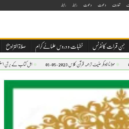
ف
تعارف
دعوت
دعوت
رابطہ
رابطہ
حُسنِ قرات کانفرنس
خطبات و دروس علمائے کرام
صلاۃ التراویح
ابوبکر حنیف ترجمہ قرآن کلاس 2023-05-01
اہل کتاب کے برتن استعمال کرنے کا بیان –