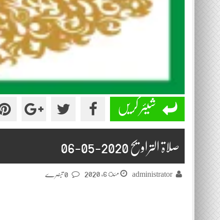
شیئر کریں
صلاۃ التراویح 2020-05-06
مئ 6, 2020
administrator
0 تبصرے