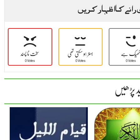
 رائے کا اظہار کریں
ھیک ہے
بہتر ہو سکتی تھی
سخت نا پسند
0 Votes
0 Votes
0 Votes
د پڑھیں