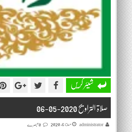
شیئر کریں
صلاۃ التراویح 2020-05-06
مئ 6, 2020
administrator
0 تبصرے