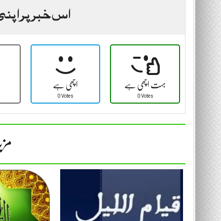
اس خبر پر اپنی
بہت اچھی ہے
اچھی ہے
ٹ
0 Votes
0 Votes
مزی