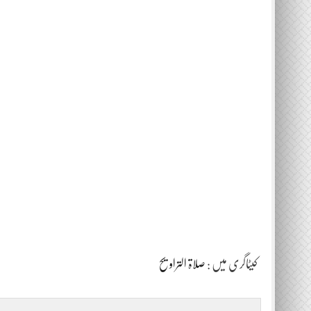
کیٹاگری میں :
صلاۃ التراویح