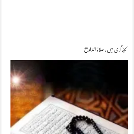
کیٹاگری میں :
صلاۃ التراویح