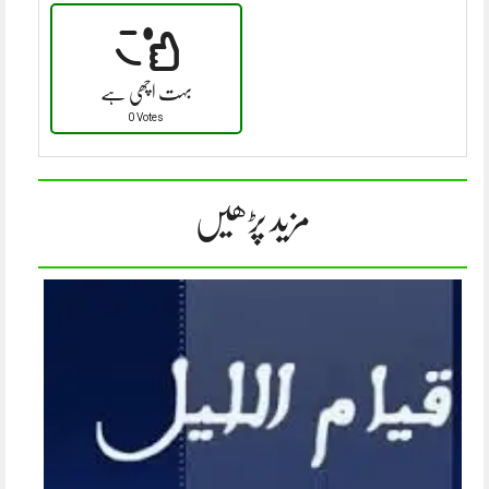
بہت اچھی ہے
0 Votes
مزید پڑھیں