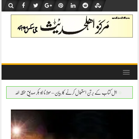
Skip
to
content
Toggle
navigation
 استعمال کرنے کا بیان – مولانا ابو بکر صدیق حفظہ اللہ
اہل کتاب کے برتن استعمال کرنے ک