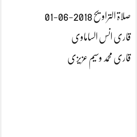
صلاۃ التراویح 2018-06-01
قاری انس الساماوی
قاری محمد وسیم عزیزی