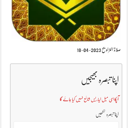
صلاۃ التراویح 2023-04-18
اپنا تبصرہ بھیجیں
آپکا ای میل ایڈریس شائع نہیں کیا جائے گا
اپنا تبصرہ لکھیں