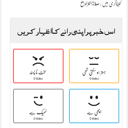
کیٹاگری میں :
صلاۃ التراویح
اس خبر پر اپنی رائے کا اظہار کریں
بہتر ہو سکتی تھی
سخت نا پسند
0 Votes
0 Votes
اچھی ہے
ٹھیک ہے
0 Votes
0 Votes