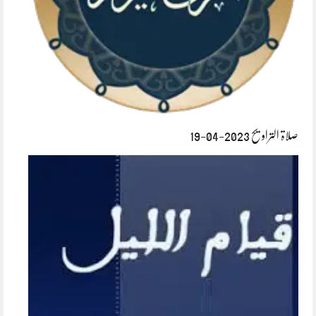
صلاۃ التراویح 2023-04-19