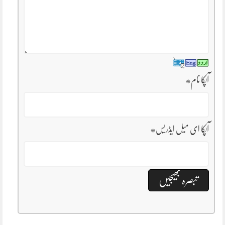
آپکا نام
*
آپکا ای میل ایڈریس
*