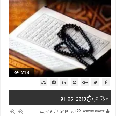
218
صلاۃ التراویح 2018-06-01
جون 1, 2018
administrator
0 تبصرے