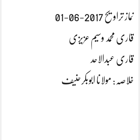
نماز تراویح 2017-06-01
قاری محمد وسیم عزیزی
قاری عبدالاحد
خلاصہ: مولانا ابوبکرحنیف