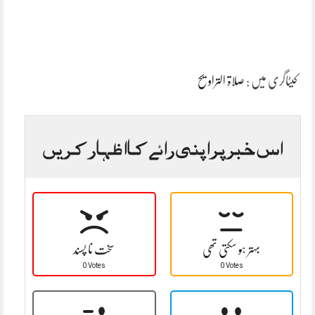
کیٹاگری میں :
صلاۃ التراویح
اس خبر پر اپنی رائے کا اظہار کریں
بہتر ہو سکتی تھی
سخت نا پسند
0 Votes
0 Votes