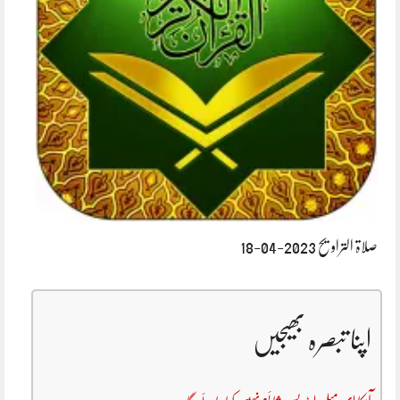
صلاۃ التراویح 2023-04-18
اپنا تبصرہ بھیجیں