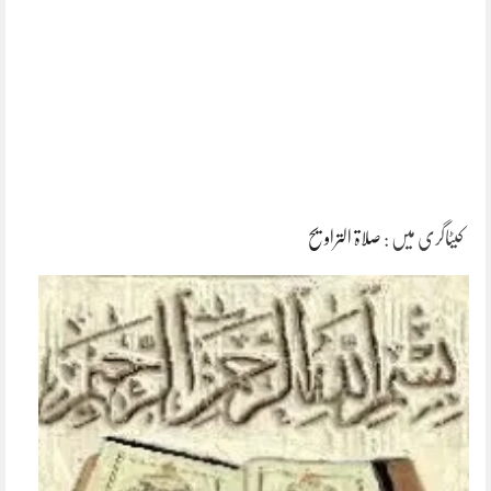
کیٹاگری میں :
صلاۃ التراویح