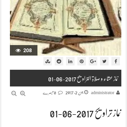
208
نماز عشاء و صلاۃ التراویح 2017-06-01
جون 2, 2017
administrator
0 تبصرے
نماز تراویح 2017-06-01