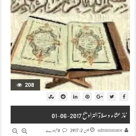
208
نماز عشاء و صلاۃ التراویح 2017-06-01
جون 2, 2017
administrator
0 تبصرے