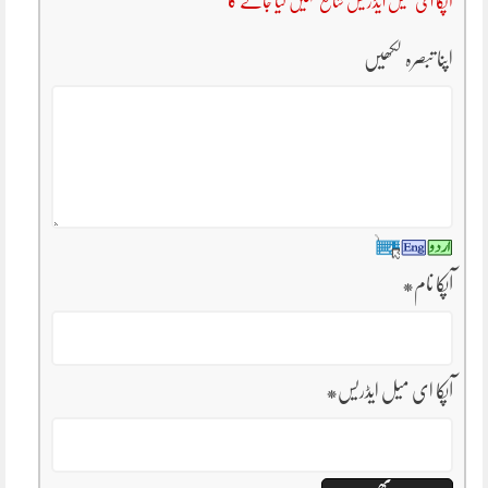
آپکا ای میل ایڈریس شائع نہیں کیا جائے گا
اپنا تبصرہ لکھیں
آپکا نام
*
آپکا ای میل ایڈریس
*