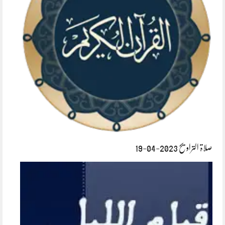
صلاۃ التراویح 2023-04-19