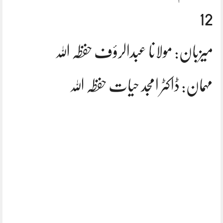
12
میزبان: مولانا عبدالرؤف حفظہ اللہ
مہمان: ڈاکٹر امجد حیات حفظہ اللہ