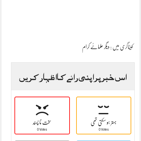
کیٹاگری میں :
دیگر علمائے کرام
اس خبر پر اپنی رائے کا اظہار کریں
بہتر ہو سکتی تھی
سخت نا پسند
0 Votes
0 Votes