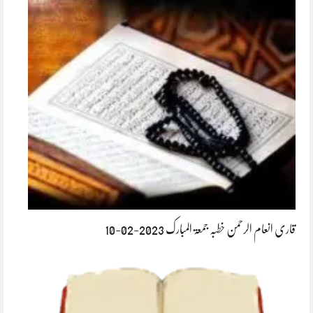
قاری انعام الرحمن خطبہ جمعۃ المبارک 2023-02-10