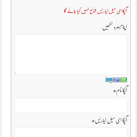
آپکا ای میل ایڈریس شائع نہیں کیا جائے گا
اپنا تبصرہ لکھیں
آپکا نام
*
آپکا ای میل ایڈریس
*