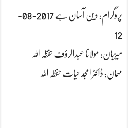
پروگرام: دین آسان ہے 2017-08-
12
میزبان: مولانا عبدالرؤف حفظہ اللہ
مہمان: ڈاکٹر امجد حیات حفظہ اللہ