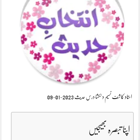
استاد کاشف نسیم دلکشا درس حدیث 2023-01-09
اپنا تبصرہ بھیجیں