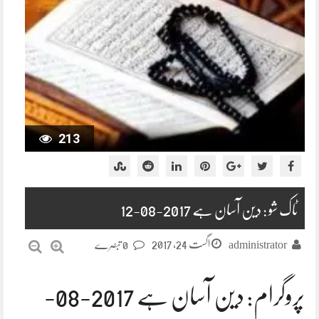
213
ٹاک شو : دین آسان ہے 2017-08-12
اگست 24, 2017
administrator
0 تبصرے
پروگرام: دین آسان ہے 2017-08-