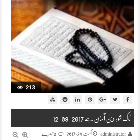
213
ٹاک شو : دین آسان ہے 2017-08-12
اگست 24, 2017
administrator
0 تبصرے