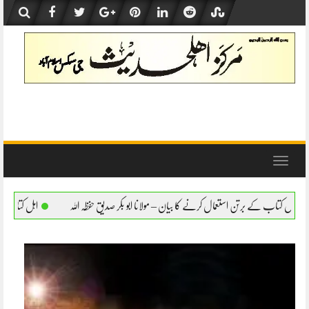
Skip
to
content
Toggle
navigation
کرنے کا بیان – مولانا ابو بکر صدیق حفظہ اللہ
اہل کتاب کے برتن استعمال کرنے کا بیان – م