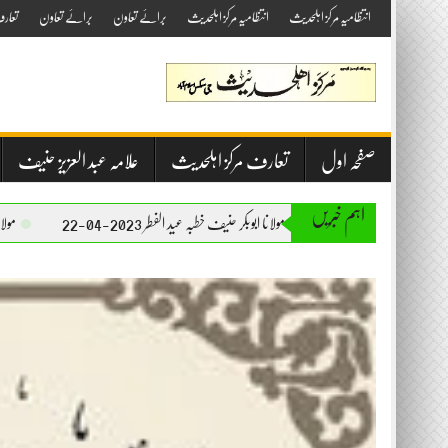
Skip
انتظامیہ مرکز اہلحدیث
انتظامیہ مرکز اہلحدیث
برائے تعاون
برائے تعاون
تعار
to
content
صفحہ اول
تعارف مرکز اہلحدیث
علامہ عبد العزیز حنیف
اہم خبریں
مولانا ابوبکر حنیف خطبہ عید الفطر 2023-04-22
مولانا ابوبکر حنیف خطبہ جمع