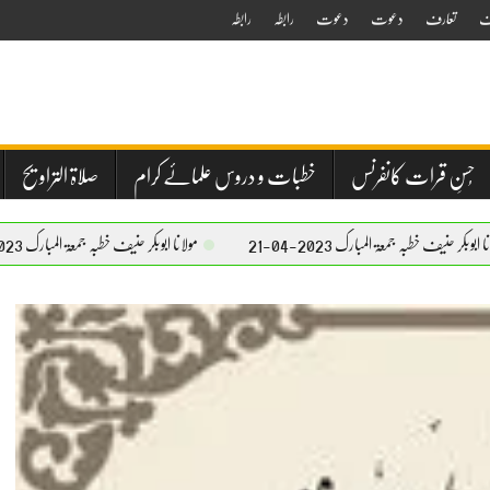
ف
تعارف
دعوت
دعوت
رابطہ
رابطہ
حُسنِ قرات کانفرنس
خطبات و دروس علمائے کرام
صلاۃ التراویح
ۃ المبارک 2023-04-21
مولانا ابوبکر حنیف خطبہ جمعۃ المبارک 2023-04-21