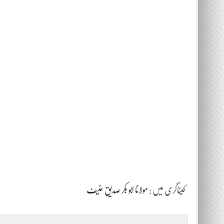
کیٹاگری میں :
مولانا ابو بکر صدیق حنیف