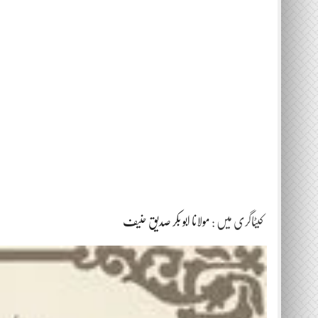
کیٹاگری میں :
مولانا ابو بکر صدیق حنیف