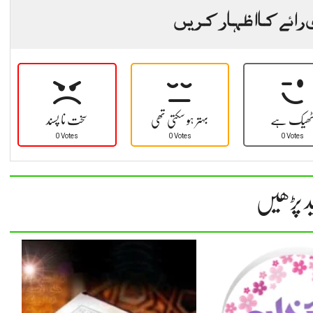
 رائے کا اظہار کریں
ھیک ہے
بہتر ہو سکتی تھی
سخت نا پسند
0 Votes
0 Votes
0 Votes
د پڑھیں