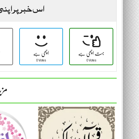
اس خبر پر اپنی
بہت اچھی ہے
اچھی ہے
ٹ
0 Votes
0 Votes
مزی