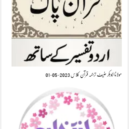
مولانا ابوبکر حنیف ترجمہ قرآن کلاس 2023-05-01