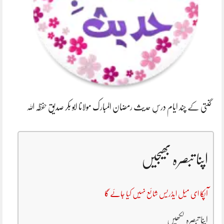
گنتی کے چند ایام درسِ حدیث رمضان المبارک مولانا ابو بکر صدیق حفظہ اللہ
اپنا تبصرہ بھیجیں
آپکا ای میل ایڈریس شائع نہیں کیا جائے گا
اپنا تبصرہ لکھیں