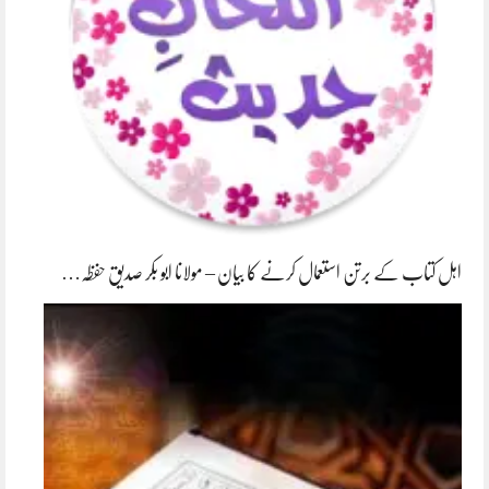
اہل کتاب کے برتن استعمال کرنے کا بیان – مولانا ابو بکر صدیق حفظہ…