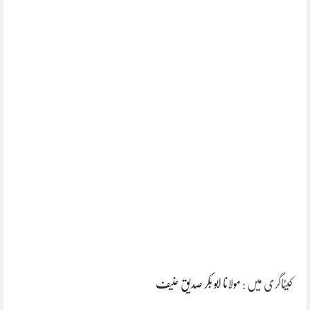
کیٹاگری میں :
مولانا ابو بکر صدیق حنیف