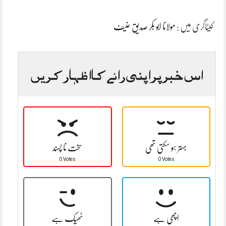
کیٹاگری میں :
مولانا ابو بکر صدیق حنیف
اس خبر پر اپنی رائے کا اظہار کریں
بہتر ہو سکتی تھی
سخت نا پسند
0 Votes
0 Votes
اچھی ہے
ٹھیک ہے