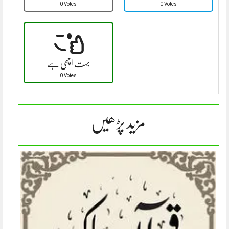
0 Votes
0 Votes
بہت اچھی ہے
0 Votes
مزید پڑھیں