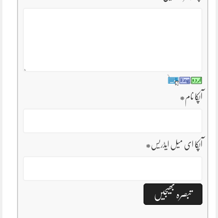
آپکا نام
*
آپکا ای میل ایڈریس
*