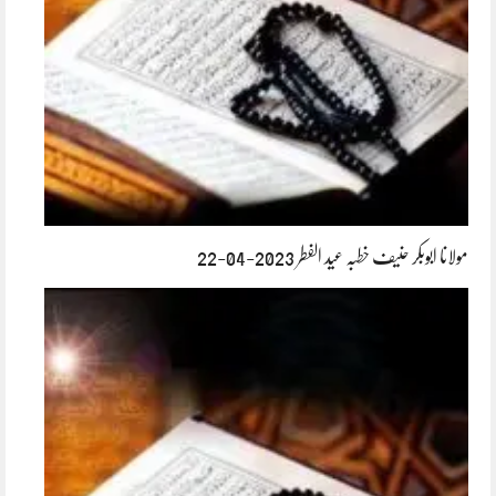
مولانا ابوبکر حنیف خطبہ عید الفطر 2023-04-22