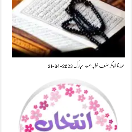
مولانا ابوبکر حنیف خطبہ جمعۃ المبارک 2023-04-21