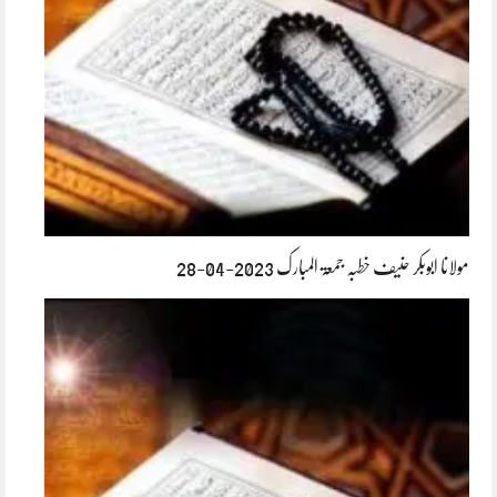
مولانا ابوبکر حنیف خطبہ جمعۃ المبارک 2023-04-28