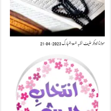
مولانا ابوبکر حنیف خطبہ جمعۃ المبارک 2023-04-21