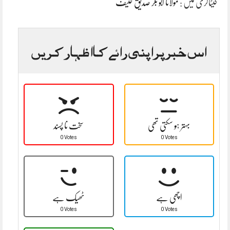
کیٹاگری میں :
مولانا ابو بکر صدیق حنیف
اس خبر پر اپنی رائے کا اظہار کریں
بہتر ہو سکتی تھی
سخت نا پسند
0 Votes
0 Votes
اچھی ہے
ٹھیک ہے
0 Votes
0 Votes