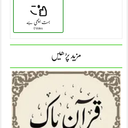
بہت اچھی ہے
0 Votes
مزید پڑھیں