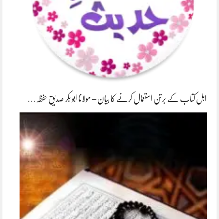
اہل کتاب کے برتن استعمال کرنے کا بیان – مولانا ابو بکر صدیق حفظہ…