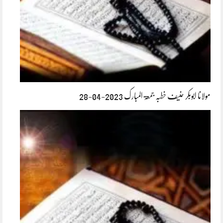
مولانا ابوبکر حنیف خطبہ جمعۃ المبارک 2023-04-28