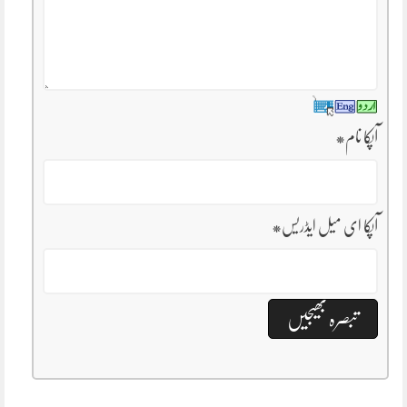
آپکا نام
*
آپکا ای میل ایڈریس
*