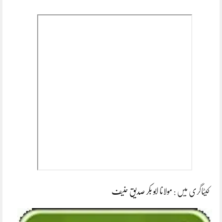
کیٹاگری میں :
مولانا ابو بکر صدیق حنیف