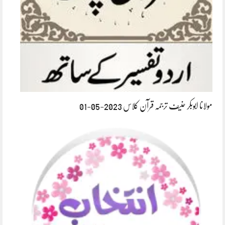
مولانا ابوبکر حنیف ترجمہ قرآن کلاس 2023-05-01