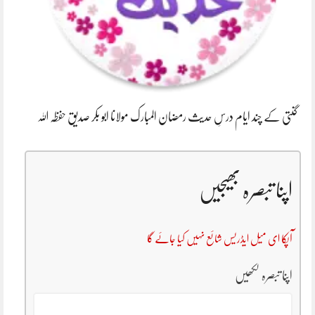
گنتی کے چند ایام درسِ حدیث رمضان المبارک مولانا ابو بکر صدیق حفظہ اللہ
اپنا تبصرہ بھیجیں
آپکا ای میل ایڈریس شائع نہیں کیا جائے گا
اپنا تبصرہ لکھیں