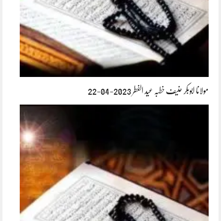
مولانا ابوبکر حنیف خطبہ عید الفطر 2023-04-22