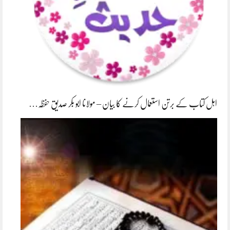
اہل کتاب کے برتن استعمال کرنے کا بیان – مولانا ابو بکر صدیق حفظہ…