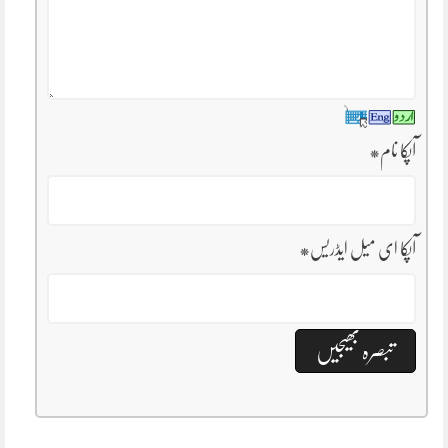
آپکا نام
*
آپکا ای میل ایڈریس
*