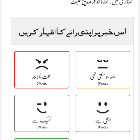
کیٹاگری میں :
مولانا ابو بکر صدیق حنیف
اس خبر پر اپنی رائے کا اظہار کریں
بہتر ہو سکتی تھی
سخت نا پسند
0 Votes
0 Votes
اچھی ہے
ٹھیک ہے
0 Votes
0 Votes