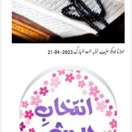
مولانا ابوبکر حنیف خطبہ جمعۃ المبارک 2023-04-21