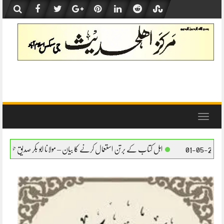
Skip
to
content
Toggle
navigation
 کتاب کے برتن استعمال کرنے کا بیان – مولانا ابو بکر صدیق حفظہ اللہ
اہل کتاب کے برتن ا