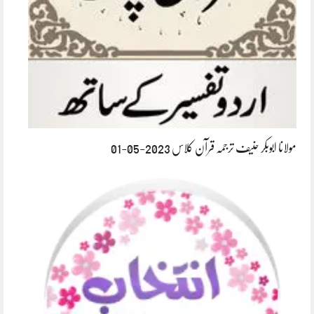
مولانا ابوبکر حنیف ترجمہ قرآن کلاس 2023-05-01