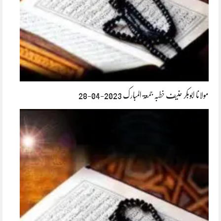
مولانا ابوبکر حنیف خطبہ جمعۃ المبارک 2023-04-28