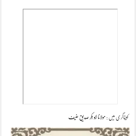
کیٹاگری میں :
مولانا ابو بکر صدیق حنیف