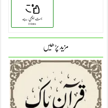
بہت اچھی ہے
0 Votes
مزید پڑھیں