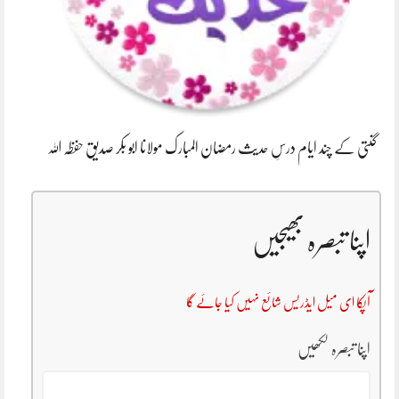
گنتی کے چند ایام درسِ حدیث رمضان المبارک مولانا ابو بکر صدیق حفظہ اللہ
اپنا تبصرہ بھیجیں
آپکا ای میل ایڈریس شائع نہیں کیا جائے گا
اپنا تبصرہ لکھیں