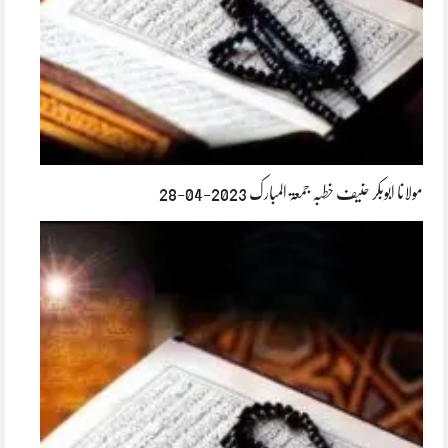
مولانا ابوبکر حنیف خطبہ جمعۃ المبارک 2023-04-28