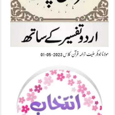
مولانا ابوبکر حنیف ترجمہ قرآن کلاس 2023-05-01