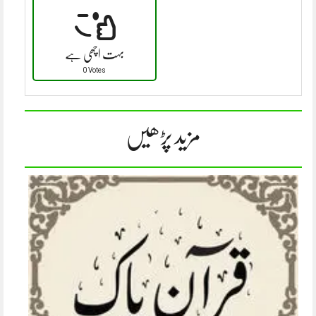
بہت اچھی ہے
0 Votes
مزید پڑھیں