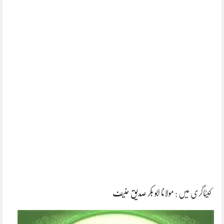
کیٹاگری میں :
مولانا ابو بکر صدیق حنیف