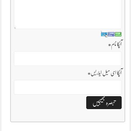
آپکا نام
*
آپکا ای میل ایڈریس
*