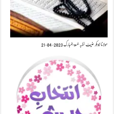
مولانا ابوبکر حنیف خطبہ جمعۃ المبارک 2023-04-21