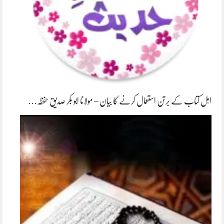
اہل کتاب کے برتن استعمال کرنے کا بیان – مولانا ابو بکر صدیق حفظہ…