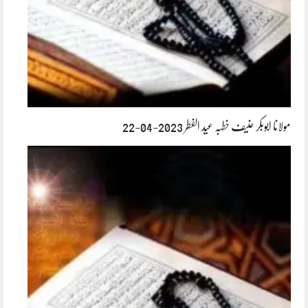
مولانا ابوبکر حنیف خطبہ عید الفطر 2023-04-22