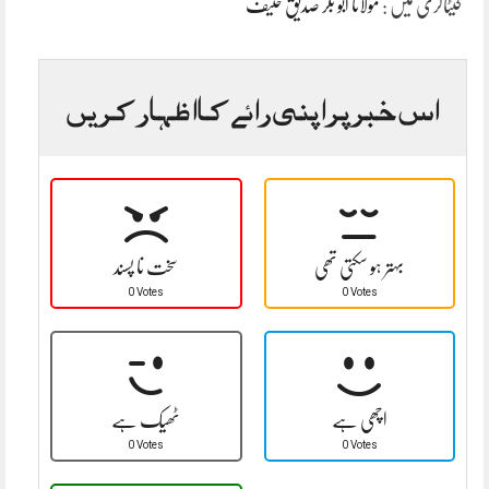
کیٹاگری میں :
مولانا ابو بکر صدیق حنیف
اس خبر پر اپنی رائے کا اظہار کریں
بہتر ہو سکتی تھی
سخت نا پسند
0 Votes
0 Votes
اچھی ہے
ٹھیک ہے
0 Votes
0 Votes