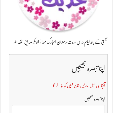
گنتی کے چند ایام درسِ حدیث رمضان المبارک مولانا ابو بکر صدیق حفظہ اللہ
اپنا تبصرہ بھیجیں
آپکا ای میل ایڈریس شائع نہیں کیا جائے گا
اپنا تبصرہ لکھیں