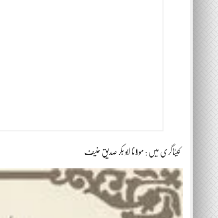
کیٹاگری میں :
مولانا ابو بکر صدیق حنیف