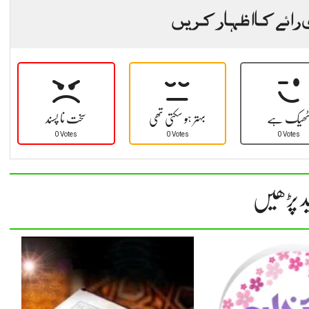
 رائے کا اظہار کریں
ھیک ہے
بہتر ہو سکتی تھی
سخت نا پسند
0 Votes
0 Votes
0 Votes
د پڑھیں