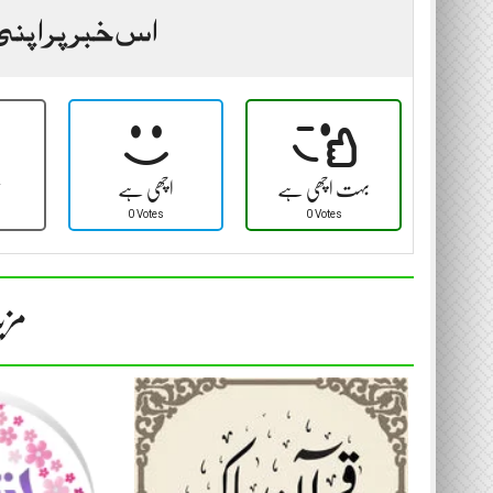
اس خبر پر اپنی
بہت اچھی ہے
اچھی ہے
ٹ
0 Votes
0 Votes
مزی