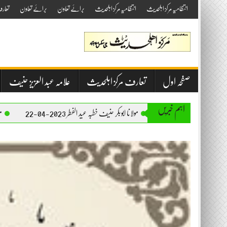
Skip
انتظامیہ مرکز اہلحدیث
انتظامیہ مرکز اہلحدیث
برائے تعاون
برائے تعاون
تعار
to
content
صفحہ اول
تعارف مرکز اہلحدیث
علامہ عبد العزیز حنیف
اہم خبریں
مولانا ابوبکر حنیف خطبہ عید الفطر 2023-04-22
مولانا ابوبکر حنیف خطبہ