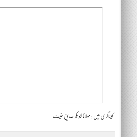
کیٹاگری میں :
مولانا ابو بکر صدیق حنیف