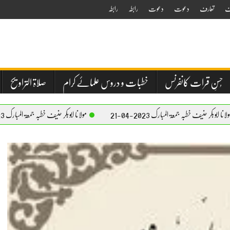
ف
تعارف
دعوت
دعوت
رابطہ
رابطہ
حُسنِ قرات کانفرنس
خطبات و دروس علمائے کرام
صلاۃ التراویح
 جمعۃ المبارک 2023-04-21
مولانا ابوبکر حنیف خطبہ جمعۃ المبارک 2023-04-21