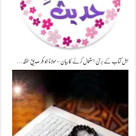
اہل کتاب کے برتن استعمال کرنے کا بیان – مولانا ابو بکر صدیق حفظہ…