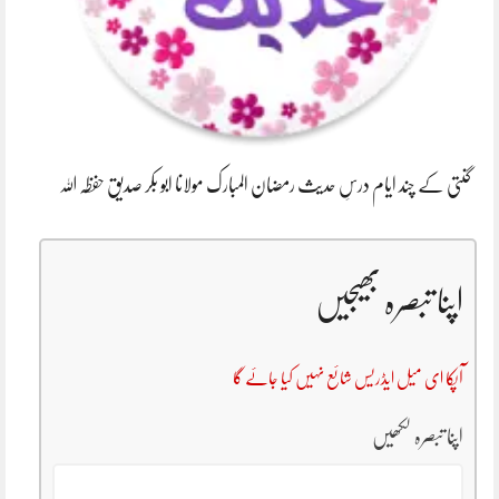
گنتی کے چند ایام درسِ حدیث رمضان المبارک مولانا ابو بکر صدیق حفظہ اللہ
اپنا تبصرہ بھیجیں
آپکا ای میل ایڈریس شائع نہیں کیا جائے گا
اپنا تبصرہ لکھیں