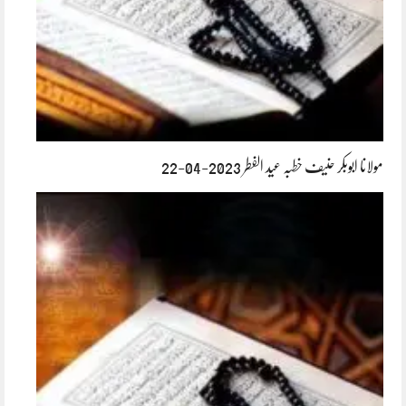
مولانا ابوبکر حنیف خطبہ عید الفطر 2023-04-22