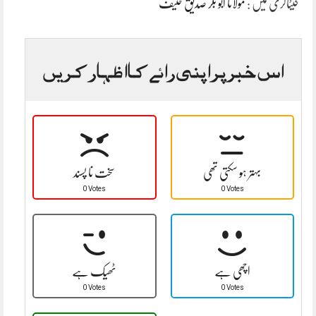
کیٹاگری میں :
مولانا ابو بکر صدیق حنیف
اس خبر پر اپنی رائے کا اظہار کریں
بہتر ہو سکتی تھی
سخت نا پسند
0 Votes
0 Votes
اچھی ہے
ٹھیک ہے
0 Votes
0 Votes