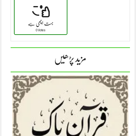
بہت اچھی ہے
0 Votes
مزید پڑھیں