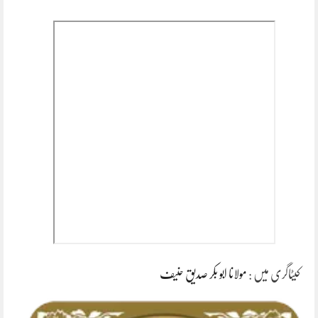
کیٹاگری میں :
مولانا ابو بکر صدیق حنیف