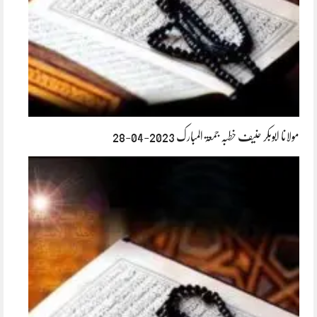
مولانا ابوبکر حنیف خطبہ جمعۃ المبارک 2023-04-28