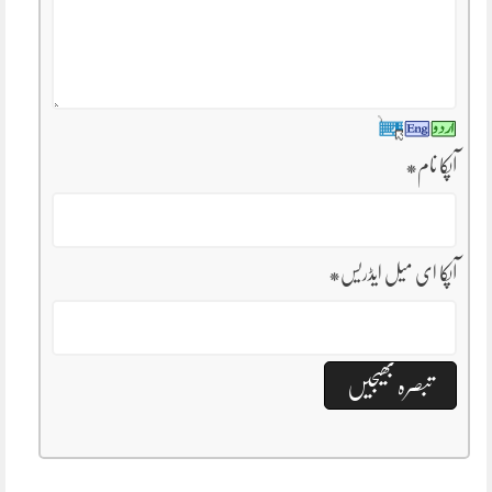
آپکا نام
*
آپکا ای میل ایڈریس
*