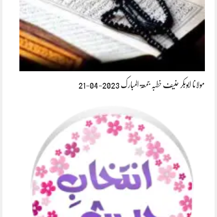
مولانا ابوبکر حنیف خطبہ جمعۃ المبارک 2023-04-21