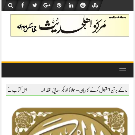
Skip
to
content
Toggle
navigation
یان – مولانا ابو بکر صدیق حفظہ اللہ
اہل کتاب کے برتن استعمال کرنے کا بیان – مولانا اب