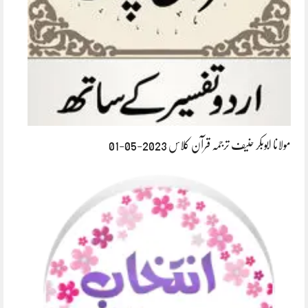
مولانا ابوبکر حنیف ترجمہ قرآن کلاس 2023-05-01