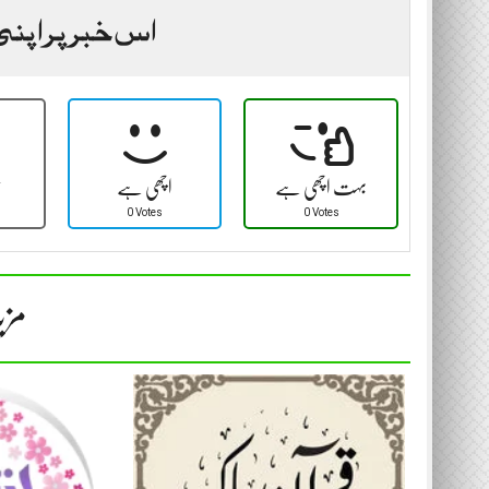
اس خبر پر اپنی
بہت اچھی ہے
اچھی ہے
ٹ
0 Votes
0 Votes
مزی