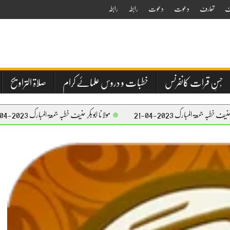
ف
تعارف
دعوت
دعوت
رابطہ
رابطہ
حُسنِ قرات کانفرنس
خطبات و دروس علمائے کرام
صلاۃ التراویح
-04-21
مولانا ابوبکر حنیف خطبہ جمعۃ المبارک 2023-04-21
مولانا