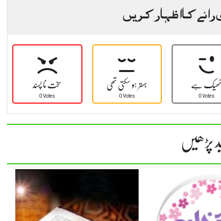
 رائے کا اظہار کریں
ھیک ہے
بہتر ہو سکتی تھی
سخت نا پسند
0 Votes
0 Votes
0 Votes
د پڑھیں