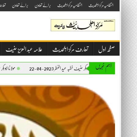
Skip
انتظامیہ مرکز اہلحدیث
انتظامیہ مرکز اہلحدیث
برائے تعاون
برائے تعاون
تعار
to
content
صفحہ اول
تعارف مرکز اہلحدیث
علامہ عبد العزیز حنیف
اہم خبریں
مولانا ابوبکر حنیف خطبہ عید الفطر 2023-04-22
مولانا ابوبکر حنیف خطبہ جمعۃ المبارک 2023