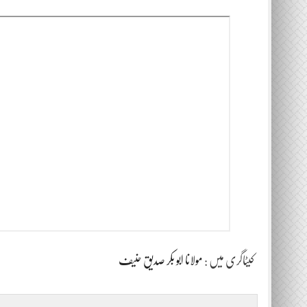
کیٹاگری میں :
مولانا ابو بکر صدیق حنیف