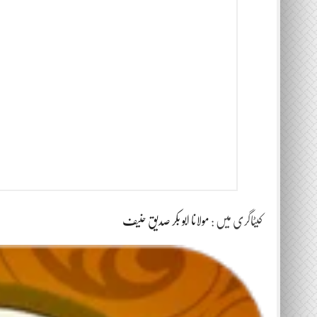
کیٹاگری میں :
مولانا ابو بکر صدیق حنیف