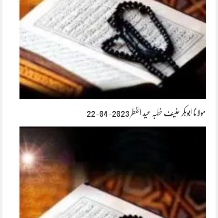
مولانا ابوبکر حنیف خطبہ عید الفطر 2023-04-22