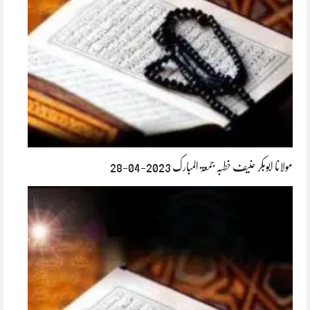
مولانا ابوبکر حنیف خطبہ جمعۃ المبارک 2023-04-28