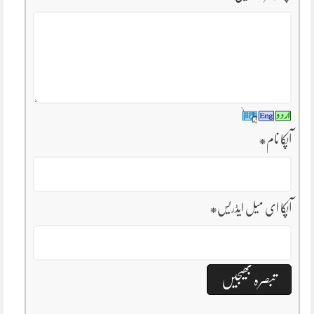
آپکا نام
*
آپکا ای میل ایڈریس
*