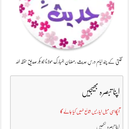
گنتی کے چند ایام درسِ حدیث رمضان المبارک مولانا ابو بکر صدیق حفظہ اللہ
اپنا تبصرہ بھیجیں
آپکا ای میل ایڈریس شائع نہیں کیا جائے گا
اپنا تبصرہ لکھیں