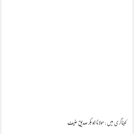
کیٹاگری میں :
مولانا ابو بکر صدیق حنیف