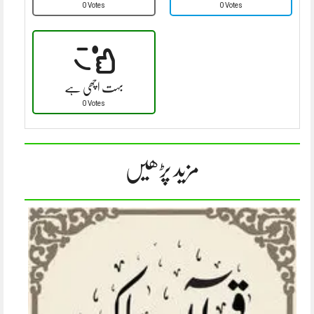
0 Votes
0 Votes
بہت اچھی ہے
0 Votes
مزید پڑھیں