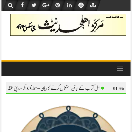
Skip
to
content
Toggle
navigation
تاب کے برتن استعمال کرنے کا بیان – مولانا ابو بکر صدیق حفظہ اللہ
اہل کتاب کے برتن استع