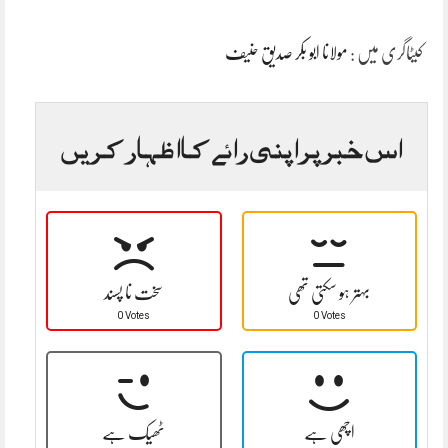
کیٹاگری میں :
مولانا ابو بکر صدیق حنیف
اس خبر پر اپنی رائے کا اظہار کریں
بہتر ہو سکتی تھی
سخت نا پسند
0 Votes
0 Votes
اچھی ہے
ٹھیک ہے