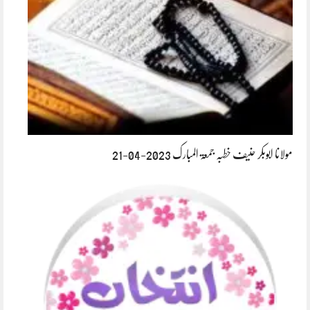
مولانا ابوبکر حنیف خطبہ جمعۃ المبارک 2023-04-21