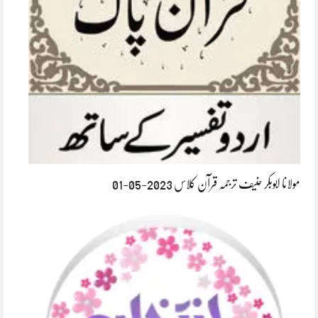
مولانا ابوبکر حنیف ترجمہ قرآن کلاس 2023-05-01