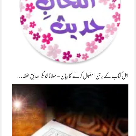
اہل کتاب کے برتن استعمال کرنے کا بیان – مولانا ابو بکر صدیق حفظہ…