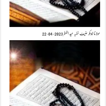
مولانا ابوبکر حنیف خطبہ عید الفطر 2023-04-22