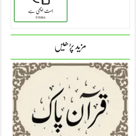
بہت اچھی ہے
0 Votes
مزید پڑھیں