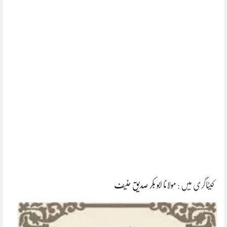
کیٹاگری میں :
مولانا ابو بکر صدیق حنیف