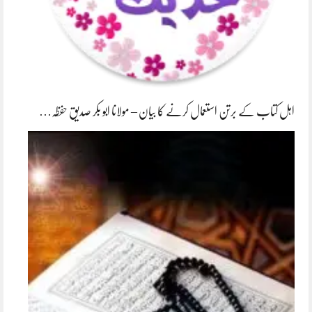
اہل کتاب کے برتن استعمال کرنے کا بیان – مولانا ابو بکر صدیق حفظہ…