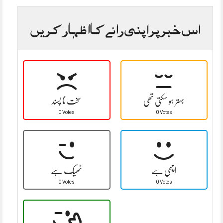
اس خبر پر اپنی رائے کا اظہار کریں
بہتر ہو سکتی تھی
سخت نا پسند
0 Votes
0 Votes
اچھی ہے
ٹھیک ہے
0 Votes
0 Votes