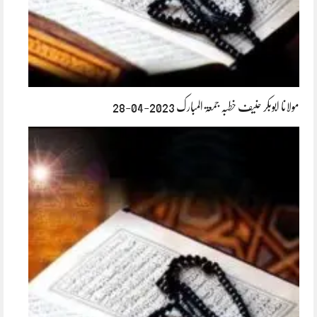
مولانا ابوبکر حنیف خطبہ جمعۃ المبارک 2023-04-28