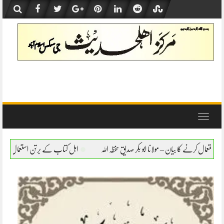
Skip
to
content
Toggle
navigation
 ابو بکر صدیق حفظہ اللہ
اہل کتاب کے برتن استعمال کرنے کا بیان – مولانا ابو بکر صدیق ح