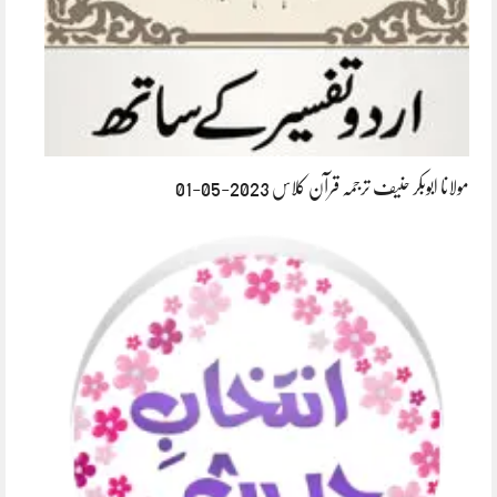
مولانا ابوبکر حنیف ترجمہ قرآن کلاس 2023-05-01