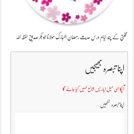
گنتی کے چند ایام درسِ حدیث رمضان المبارک مولانا ابو بکر صدیق حفظہ اللہ
اپنا تبصرہ بھیجیں
آپکا ای میل ایڈریس شائع نہیں کیا جائے گا
اپنا تبصرہ لکھیں