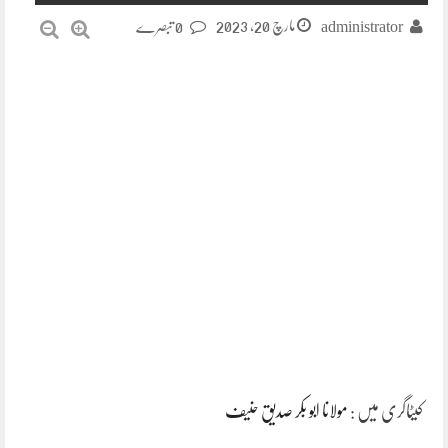
مارچ 20, 2023
administrator
0 تبصرے
کیٹاگری میں :
مولانا ابو بکر صدیق حنیف