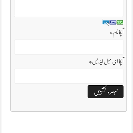
آپکا نام
*
آپکا ای میل ایڈریس
*