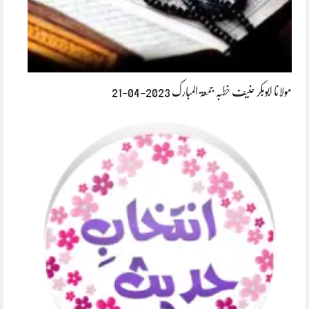
مولانا ابوبکر حنیف خطبہ جمعۃ المبارک 2023-04-21