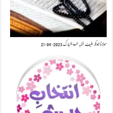
مولانا ابوبکر حنیف خطبہ جمعۃ المبارک 2023-04-21