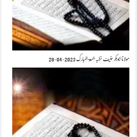
مولانا ابوبکر حنیف خطبہ جمعۃ المبارک 2023-04-28