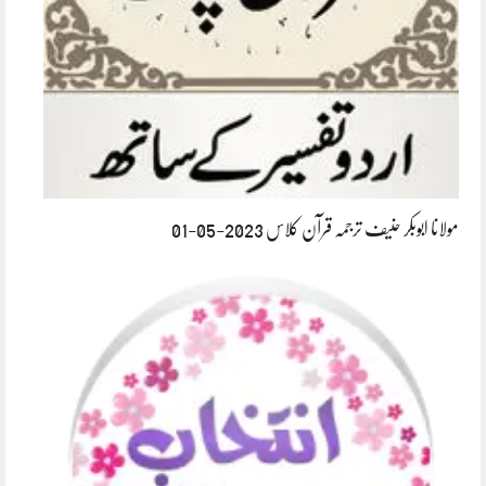
مولانا ابوبکر حنیف ترجمہ قرآن کلاس 2023-05-01