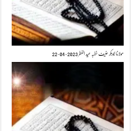
مولانا ابوبکر حنیف خطبہ عید الفطر 2023-04-22