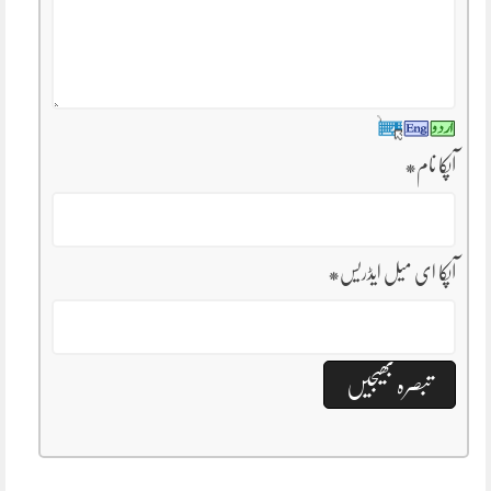
آپکا نام
*
آپکا ای میل ایڈریس
*