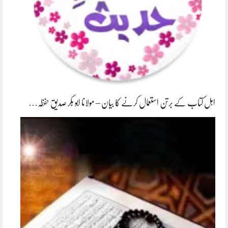
اہل کتاب کے برتن استعمال کرنے کا بیان – مولانا ابو بکر صدیق حفظہ…