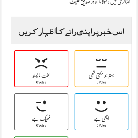
کیٹاگری میں :
مولانا ابو بکر صدیق حنیف
اس خبر پر اپنی رائے کا اظہار کریں
بہتر ہو سکتی تھی
سخت نا پسند
0 Votes
0 Votes
اچھی ہے
ٹھیک ہے
0 Votes
0 Votes