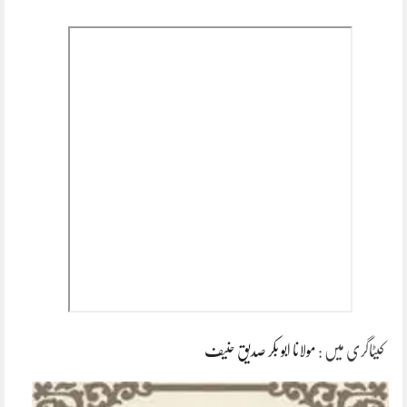
کیٹاگری میں :
مولانا ابو بکر صدیق حنیف