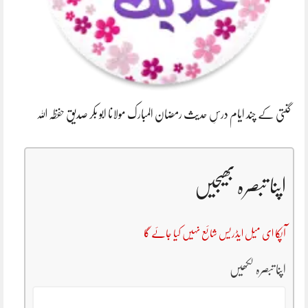
گنتی کے چند ایام درسِ حدیث رمضان المبارک مولانا ابو بکر صدیق حفظہ اللہ
اپنا تبصرہ بھیجیں
آپکا ای میل ایڈریس شائع نہیں کیا جائے گا
اپنا تبصرہ لکھیں