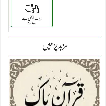
بہت اچھی ہے
0 Votes
مزید پڑھیں