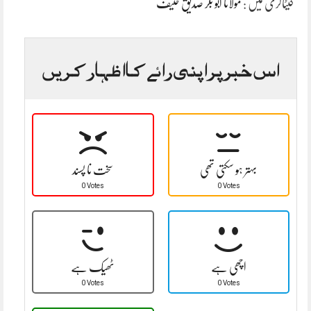
کیٹاگری میں :
مولانا ابو بکر صدیق حنیف
اس خبر پر اپنی رائے کا اظہار کریں
بہتر ہو سکتی تھی
سخت نا پسند
0 Votes
0 Votes
اچھی ہے
ٹھیک ہے
0 Votes
0 Votes