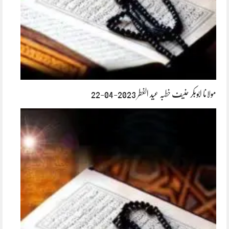
مولانا ابوبکر حنیف خطبہ عید الفطر 2023-04-22