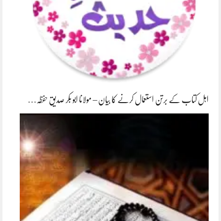
اہل کتاب کے برتن استعمال کرنے کا بیان – مولانا ابو بکر صدیق حفظہ…