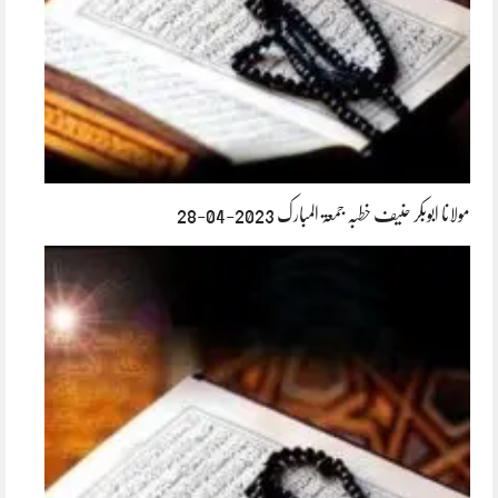
مولانا ابوبکر حنیف خطبہ جمعۃ المبارک 2023-04-28