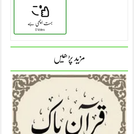
بہت اچھی ہے
0 Votes
مزید پڑھیں