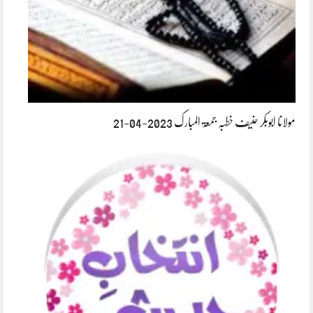
مولانا ابوبکر حنیف خطبہ جمعۃ المبارک 2023-04-21