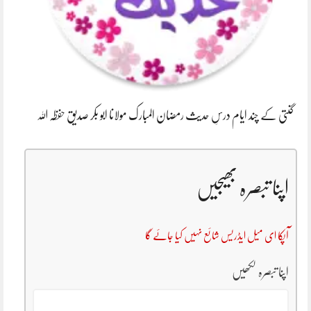
گنتی کے چند ایام درسِ حدیث رمضان المبارک مولانا ابو بکر صدیق حفظہ اللہ
اپنا تبصرہ بھیجیں
آپکا ای میل ایڈریس شائع نہیں کیا جائے گا
اپنا تبصرہ لکھیں