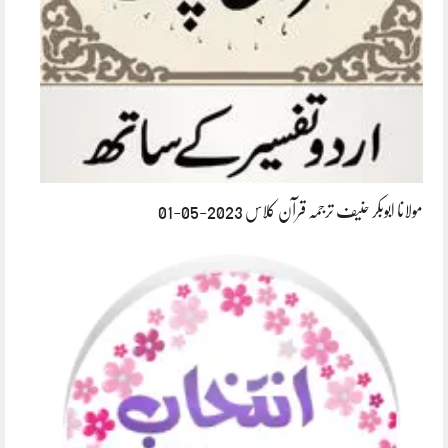
مولانا ابوبکر حنیف ترجمہ قرآن کلاس 2023-05-01