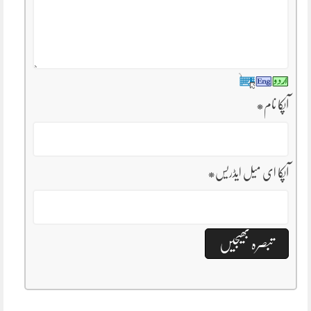
آپکا نام
*
آپکا ای میل ایڈریس
*