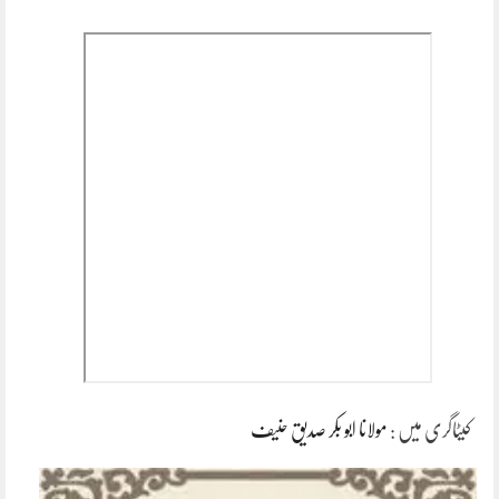
کیٹاگری میں :
مولانا ابو بکر صدیق حنیف