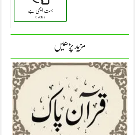
بہت اچھی ہے
0 Votes
مزید پڑھیں