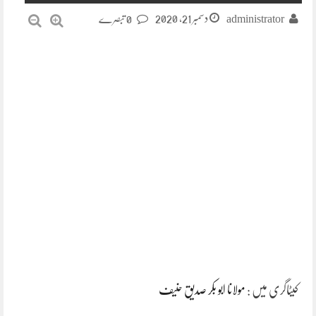
دسمبر 21, 2020
administrator
0 تبصرے
کیٹاگری میں :
مولانا ابو بکر صدیق حنیف