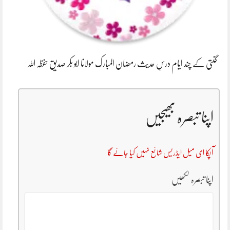
گنتی کے چند ایام درسِ حدیث رمضان المبارک مولانا ابو بکر صدیق حفظہ اللہ
اپنا تبصرہ بھیجیں
آپکا ای میل ایڈریس شائع نہیں کیا جائے گا
اپنا تبصرہ لکھیں