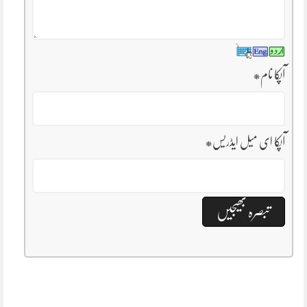
آپکا نام
*
آپکا ای میل ایڈریس
*