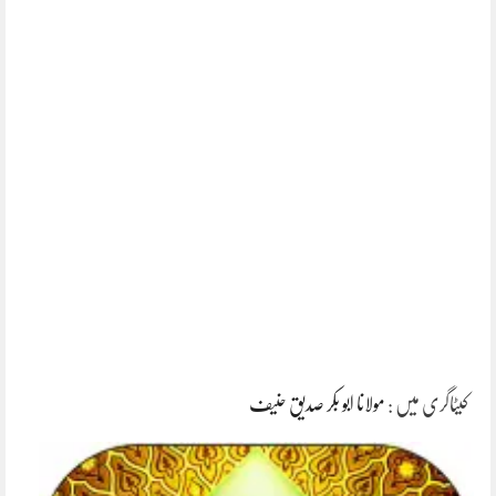
کیٹاگری میں :
مولانا ابو بکر صدیق حنیف