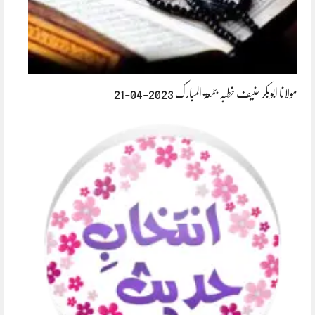
مولانا ابوبکر حنیف خطبہ جمعۃ المبارک 2023-04-21