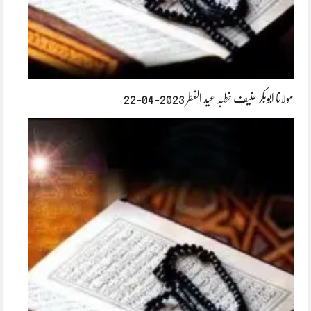
مولانا ابوبکر حنیف خطبہ عید الفطر 2023-04-22