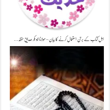
اہل کتاب کے برتن استعمال کرنے کا بیان – مولانا ابو بکر صدیق حفظہ…