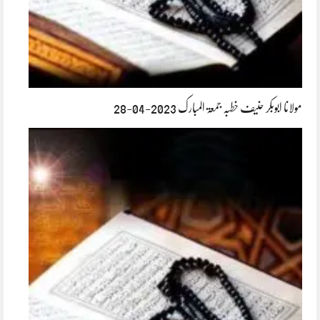
مولانا ابوبکر حنیف خطبہ جمعۃ المبارک 2023-04-28