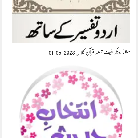
مولانا ابوبکر حنیف ترجمہ قرآن کلاس 2023-05-01