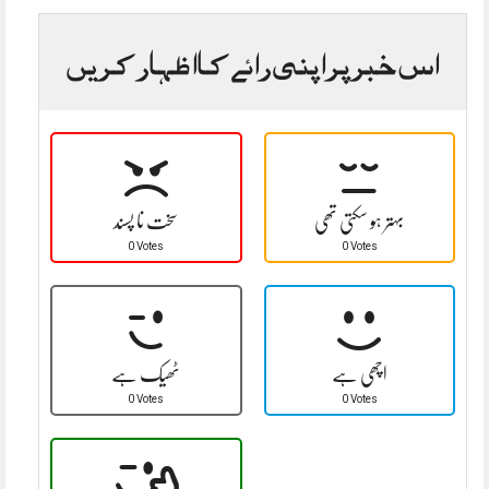
اس خبر پر اپنی رائے کا اظہار کریں
بہتر ہو سکتی تھی
سخت نا پسند
0 Votes
0 Votes
اچھی ہے
ٹھیک ہے
0 Votes
0 Votes