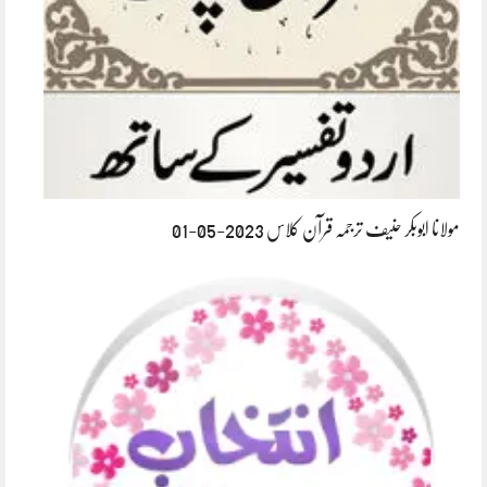
مولانا ابوبکر حنیف ترجمہ قرآن کلاس 2023-05-01