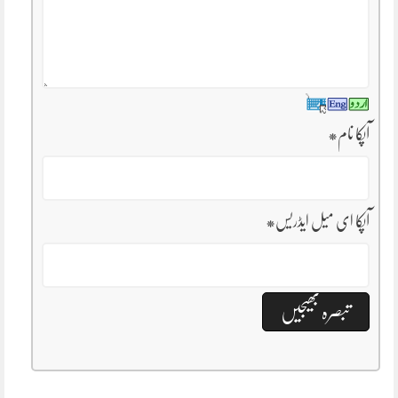
آپکا نام
*
آپکا ای میل ایڈریس
*