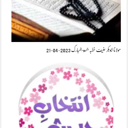
مولانا ابوبکر حنیف خطبہ جمعۃ المبارک 2023-04-21