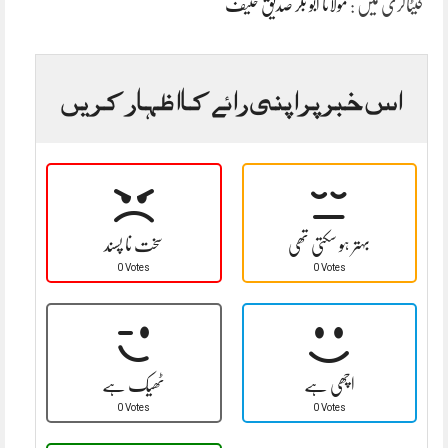
کیٹاگری میں :
مولانا ابو بکر صدیق حنیف
اس خبر پر اپنی رائے کا اظہار کریں
بہتر ہو سکتی تھی
سخت نا پسند
0 Votes
0 Votes
اچھی ہے
ٹھیک ہے
0 Votes
0 Votes