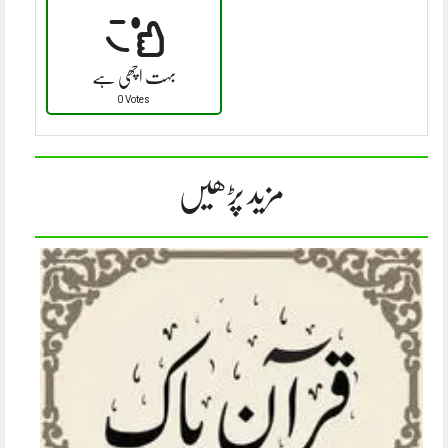
بہت اچھی ہے
0 Votes
مزید پڑھیں