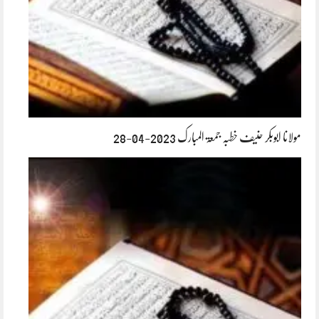
مولانا ابوبکر حنیف خطبہ جمعۃ المبارک 2023-04-28