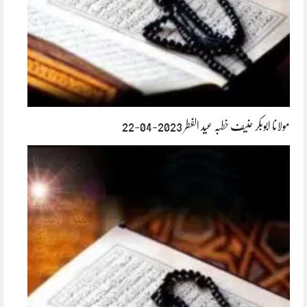
مولانا ابوبکر حنیف خطبہ عید الفطر 2023-04-22