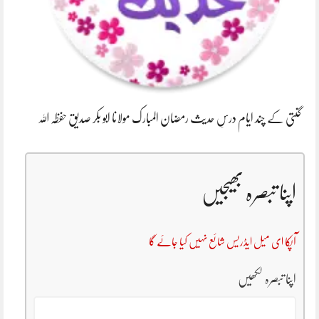
گنتی کے چند ایام درسِ حدیث رمضان المبارک مولانا ابو بکر صدیق حفظہ اللہ
اپنا تبصرہ بھیجیں
آپکا ای میل ایڈریس شائع نہیں کیا جائے گا
اپنا تبصرہ لکھیں