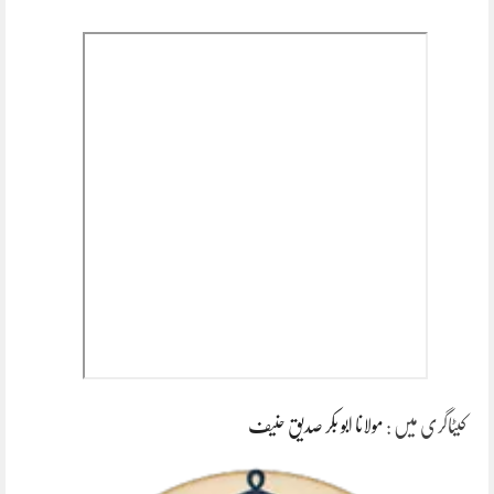
کیٹاگری میں :
مولانا ابو بکر صدیق حنیف