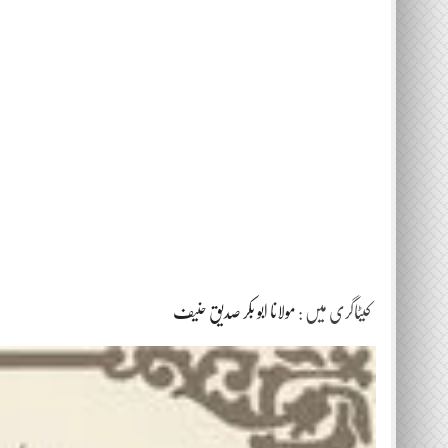
کیٹاگری میں :
مولانا ابو بکر صدیق حنیف