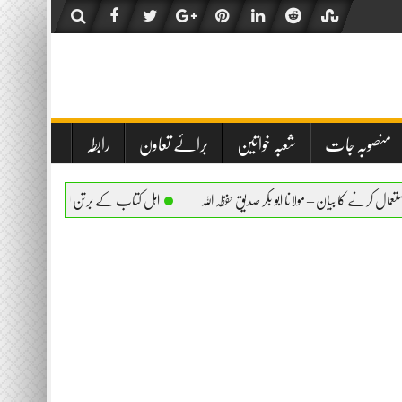
منصوبہ جات
شعبہ خواتین
برائے تعاون
رابطہ
 مولانا ابو بکر صدیق حفظہ اللہ
اہل کتاب کے برتن استعمال کرنے کا بیان – مولانا ابو بکر