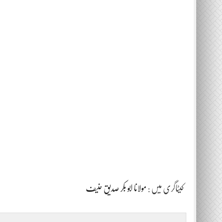
کیٹاگری میں :
مولانا ابو بکر صدیق حنیف