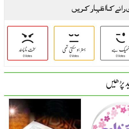
 رائے کا اظہار کریں
ھیک ہے
بہتر ہو سکتی تھی
سخت نا پسند
0 Votes
0 Votes
0 Votes
د پڑھیں