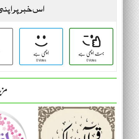
اس خبر پر اپنی
بہت اچھی ہے
اچھی ہے
ٹ
0 Votes
0 Votes
مزی