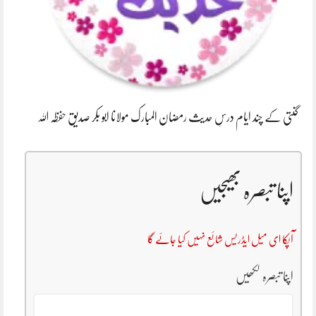
گنتی کے چند ایام درسِ حدیث رمضان المبارک مولانا ابو بکر صدیق حفظہ اللہ
اپنا تبصرہ بھیجیں
آپکا ای میل ایڈریس شائع نہیں کیا جائے گا
اپنا تبصرہ لکھیں