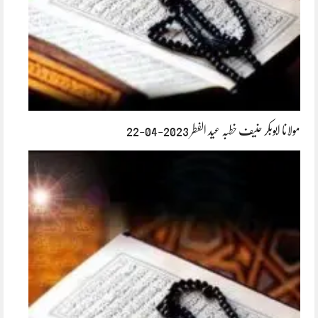
مولانا ابوبکر حنیف خطبہ عید الفطر 2023-04-22