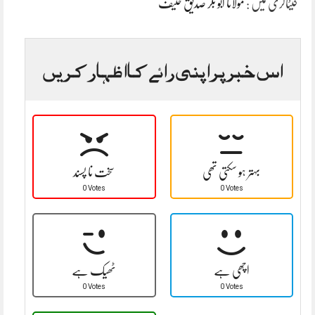
کیٹاگری میں :
مولانا ابو بکر صدیق حنیف
اس خبر پر اپنی رائے کا اظہار کریں
بہتر ہو سکتی تھی
سخت نا پسند
0 Votes
0 Votes
اچھی ہے
ٹھیک ہے
0 Votes
0 Votes