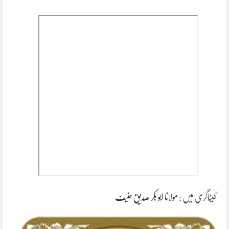
کیٹاگری میں :
مولانا ابو بکر صدیق حنیف