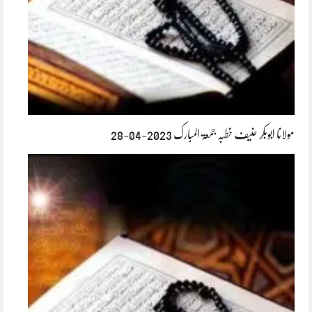
مولانا ابوبکر حنیف خطبہ جمعۃ المبارک 2023-04-28