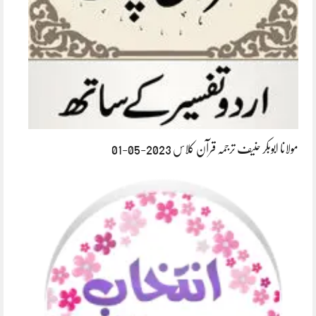
مولانا ابوبکر حنیف ترجمہ قرآن کلاس 2023-05-01