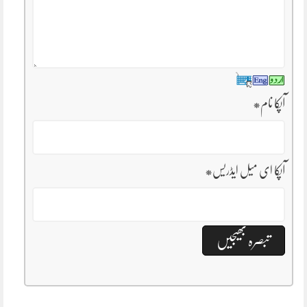
آپکا نام
*
آپکا ای میل ایڈریس
*