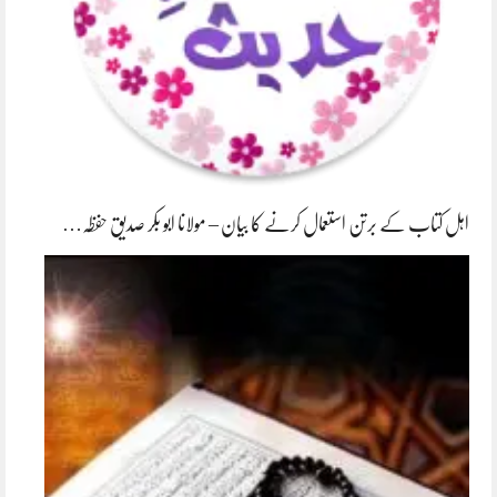
اہل کتاب کے برتن استعمال کرنے کا بیان – مولانا ابو بکر صدیق حفظہ…