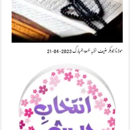
مولانا ابوبکر حنیف خطبہ جمعۃ المبارک 2023-04-21