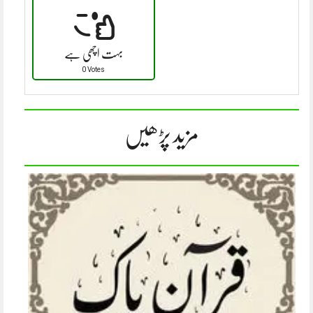
بہت اچھی ہے
0 Votes
مزید پڑھیں