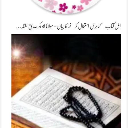
اہل کتاب کے برتن استعمال کرنے کا بیان – مولانا ابو بکر صدیق حفظہ…