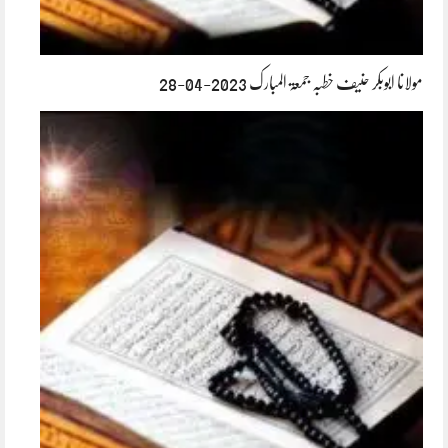
مولانا ابوبکر حنیف خطبہ جمعۃ المبارک 2023-04-28