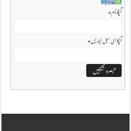
آپکا نام
*
آپکا ای میل ایڈریس
*