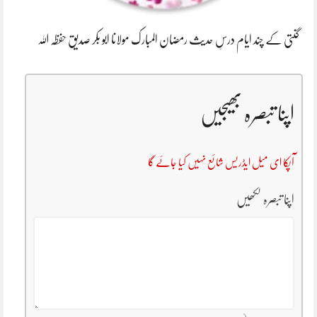
گنتی کے چند ایام درسِ حدیث رمضان المبارک مولانا ابو بکر صدیق حفظہ اللہ
اپنا تبصرہ بھیجیں
آپکا ای میل ایڈریس شائع نہیں کیا جائے گا
اپنا تبصرہ لکھیں