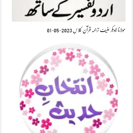
مولانا ابوبکر حنیف ترجمہ قرآن کلاس 2023-05-01