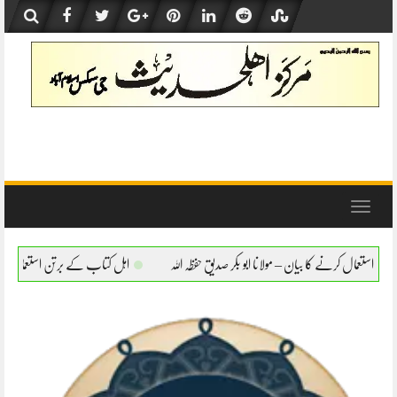
Skip
to
content
Toggle
navigation
نا ابو بکر صدیق حفظہ اللہ
اہل کتاب کے برتن استعمال کرنے کا بیان – مولانا ابو بکر صدیق