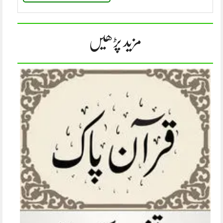
مزید پڑھیں