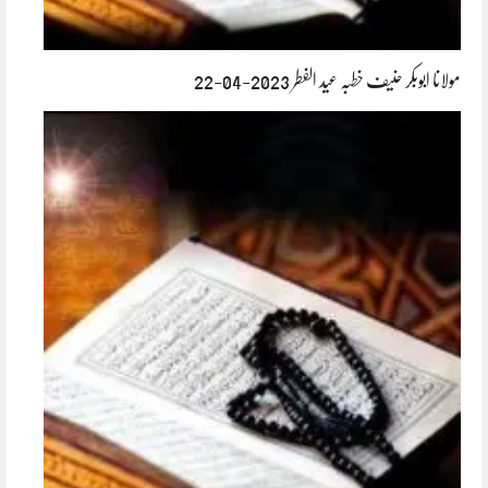
مولانا ابوبکر حنیف خطبہ عید الفطر 2023-04-22