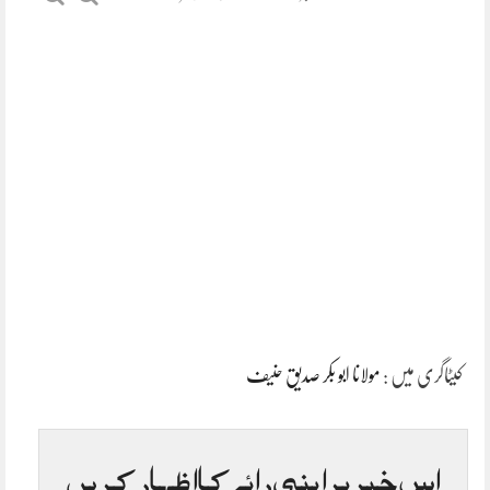
کیٹاگری میں :
مولانا ابو بکر صدیق حنیف
اس خبر پر اپنی رائے کا اظہار کریں