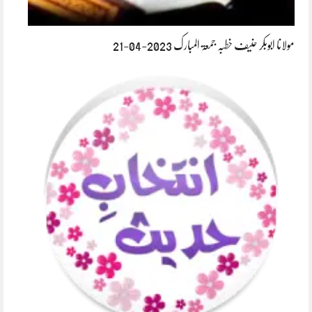
مولانا ابوبکر حنیف خطبہ جمعۃ المبارک 2023-04-21