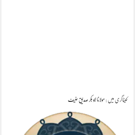
کیٹاگری میں :
مولانا ابو بکر صدیق حنیف