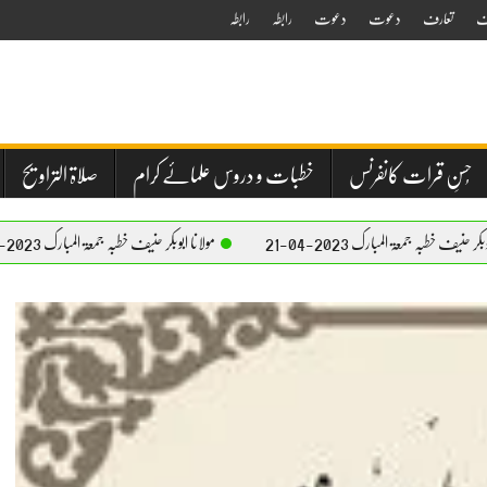
ف
تعارف
دعوت
دعوت
رابطہ
رابطہ
حُسنِ قرات کانفرنس
خطبات و دروس علمائے کرام
صلاۃ التراویح
بارک 2023-04-21
مولانا ابوبکر حنیف خطبہ جمعۃ المبارک 2023-04-21