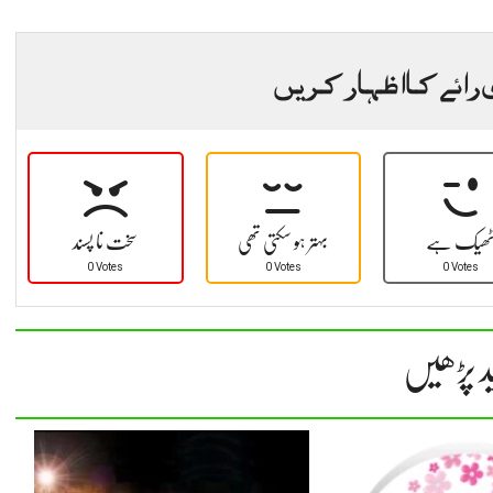
 رائے کا اظہار کریں
ھیک ہے
بہتر ہو سکتی تھی
سخت نا پسند
0 Votes
0 Votes
0 Votes
د پڑھیں