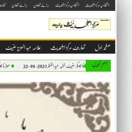
Skip
انتظامیہ مرکز اہلحدیث
انتظامیہ مرکز اہلحدیث
برائے تعاون
برائے تعاون
تعار
to
content
صفحہ اول
تعارف مرکز اہلحدیث
علامہ عبد العزیز حنیف
اہم خبریں
مولانا ابوبکر حنیف خطبہ عید الفطر 2023-04-22
مولانا ابوبکر حنیف خطبہ جمعۃ الم