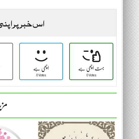
اس خبر پر اپنی
بہت اچھی ہے
اچھی ہے
ٹ
0 Votes
0 Votes
مزی