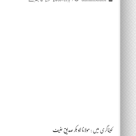
کیٹاگری میں :
مولانا ابو بکر صدیق حنیف