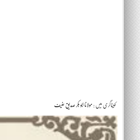
کیٹاگری میں :
مولانا ابو بکر صدیق حنیف