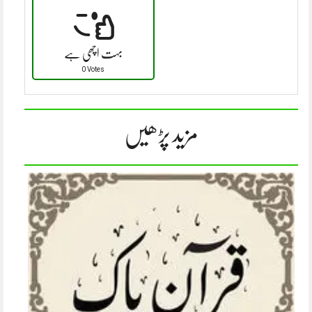
بہت اچھی ہے
0 Votes
مزید پڑھیں