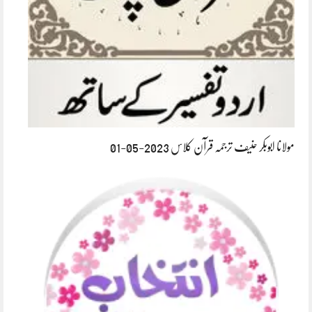
مولانا ابوبکر حنیف ترجمہ قرآن کلاس 2023-05-01