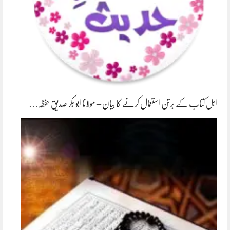
اہل کتاب کے برتن استعمال کرنے کا بیان – مولانا ابو بکر صدیق حفظہ…