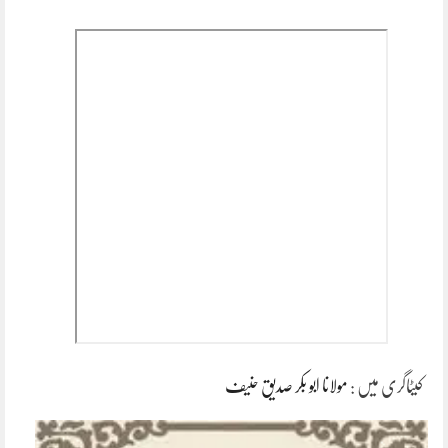
کیٹاگری میں :
مولانا ابو بکر صدیق حنیف