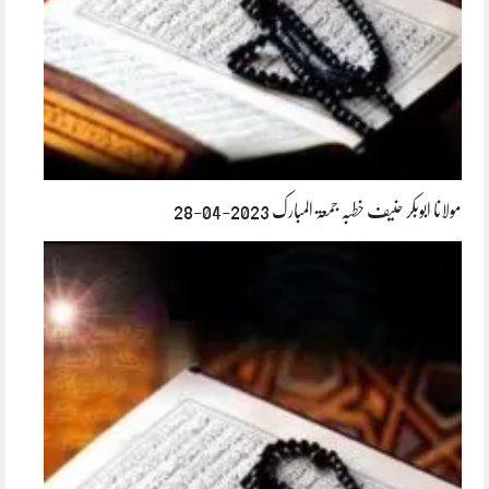
مولانا ابوبکر حنیف خطبہ جمعۃ المبارک 2023-04-28