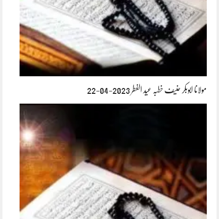
مولانا ابوبکر حنیف خطبہ عید الفطر 2023-04-22