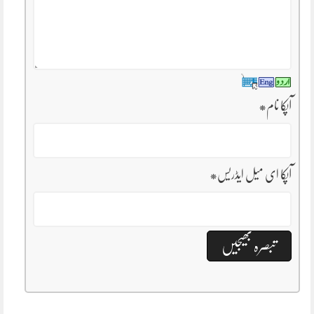
آپکا نام
*
آپکا ای میل ایڈریس
*