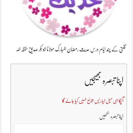
گنتی کے چند ایام درسِ حدیث رمضان المبارک مولانا ابو بکر صدیق حفظہ اللہ
اپنا تبصرہ بھیجیں
آپکا ای میل ایڈریس شائع نہیں کیا جائے گا
اپنا تبصرہ لکھیں