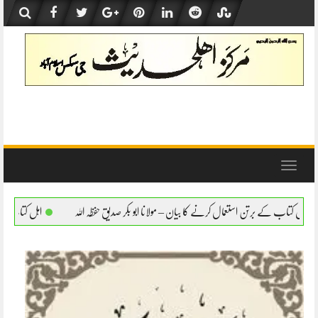
Skip
to
content
Toggle
navigation
رنے کا بیان – مولانا ابو بکر صدیق حفظہ اللہ
اہل کتاب کے برتن استعمال کرنے کا بیان – م