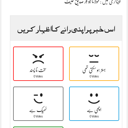
کیٹاگری میں :
مولانا ابو بکر صدیق حنیف
اس خبر پر اپنی رائے کا اظہار کریں
بہتر ہو سکتی تھی
سخت نا پسند
0 Votes
0 Votes
اچھی ہے
ٹھیک ہے
0 Votes
0 Votes