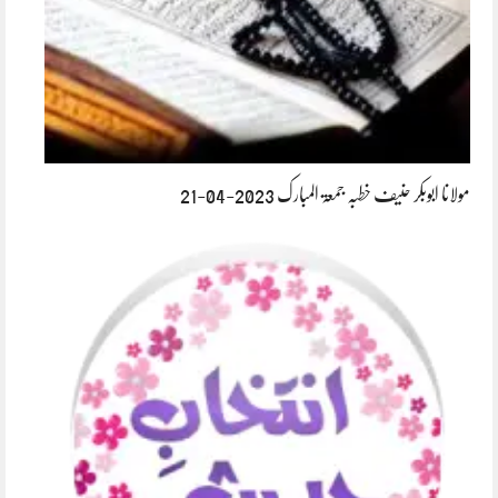
مولانا ابوبکر حنیف خطبہ جمعۃ المبارک 2023-04-21