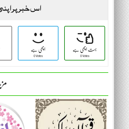
اس خبر پر اپنی
بہت اچھی ہے
اچھی ہے
ٹ
0 Votes
0 Votes
مزی