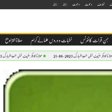
ف
تعارف
دعوت
دعوت
رابطہ
رابطہ
حُسنِ قرات کانفرنس
خطبات و دروس علمائے کرام
صلاۃ التراویح
 جمعۃ المبارک 2023-04-21
مولانا ابوبکر حنیف خطبہ جمعۃ المبارک 2023-04-21