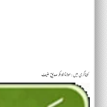
کیٹاگری میں :
مولانا ابو بکر صدیق حنیف