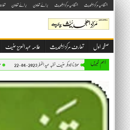
Skip
انتظامیہ مرکز اہلحدیث
انتظامیہ مرکز اہلحدیث
برائے تعاون
برائے تعاون
تعار
to
content
صفحہ اول
تعارف مرکز اہلحدیث
علامہ عبد العزیز حنیف
اہم خبریں
مولانا ابوبکر حنیف خطبہ عید الفطر 2023-04-22
مولانا ابوبکر حنیف خطبہ