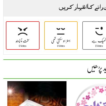
 رائے کا اظہار کریں
ھیک ہے
بہتر ہو سکتی تھی
سخت نا پسند
0 Votes
0 Votes
0 Votes
د پڑھیں