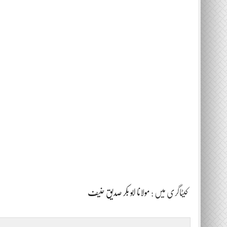
کیٹاگری میں :
مولانا ابو بکر صدیق حنیف