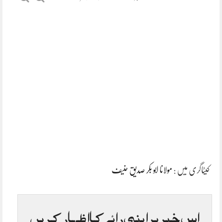
کیٹاگری میں :
مولانا ابو بکر صدیق حنیف
اس خبر پر اپنی رائے کا اظہار کریں