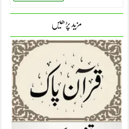
مزید پڑھیں