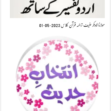
مولانا ابوبکر حنیف ترجمہ قرآن کلاس 2023-05-01