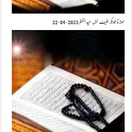
مولانا ابوبکر حنیف خطبہ عید الفطر 2023-04-22