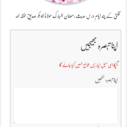
گنتی کے چند ایام درسِ حدیث رمضان المبارک مولانا ابو بکر صدیق حفظہ اللہ
اپنا تبصرہ بھیجیں
آپکا ای میل ایڈریس شائع نہیں کیا جائے گا
اپنا تبصرہ لکھیں