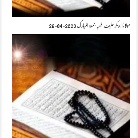
مولانا ابوبکر حنیف خطبہ جمعۃ المبارک 2023-04-28