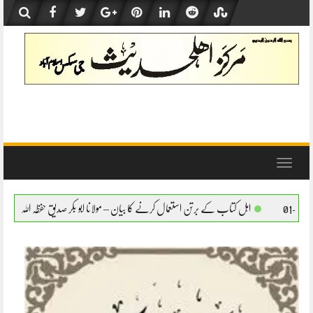
Skip
to
content
Toggle
navigation
ے برتن استعمال کرنے کا بیان – مولانا ابو بکر صدیق حفظہ اللہ
اہل کتاب کے برتن استعمال ک