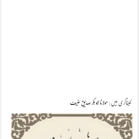
کیٹاگری میں :
مولانا ابو بکر صدیق حنیف