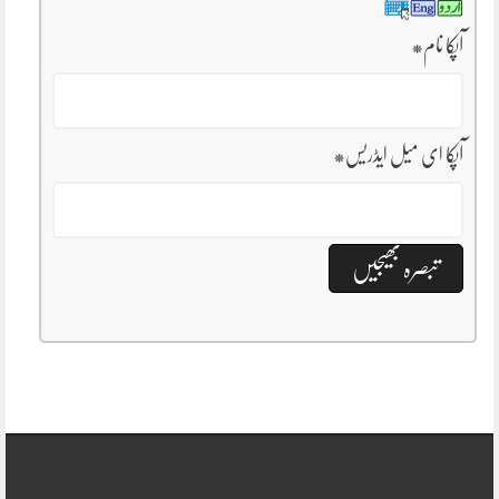
آپکا نام
*
آپکا ای میل ایڈریس
*