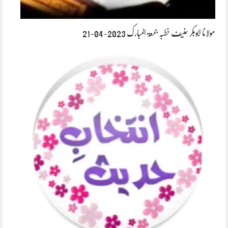
مولانا ابوبکر حنیف خطبہ جمعۃ المبارک 2023-04-21