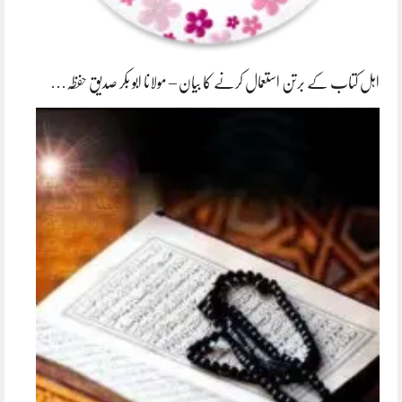
اہل کتاب کے برتن استعمال کرنے کا بیان – مولانا ابو بکر صدیق حفظہ…