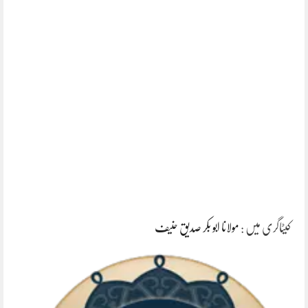
کیٹاگری میں :
مولانا ابو بکر صدیق حنیف