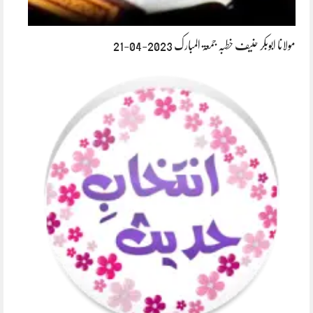
مولانا ابوبکر حنیف خطبہ جمعۃ المبارک 2023-04-21