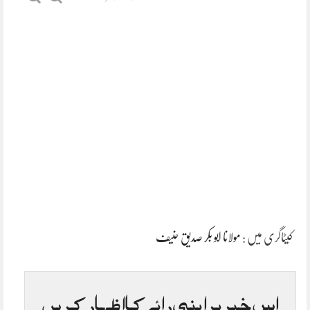
کیٹاگری میں :
مولانا ابو بکر صدیق حنیف
اس خبر پر اپنی رائے کا اظہار کریں