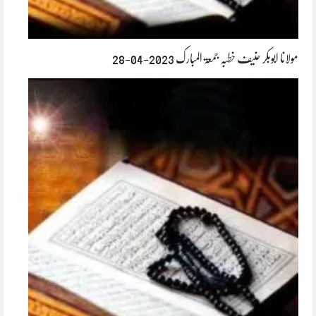
مولانا ابوبکر حنیف خطبہ جمعۃ المبارک 2023-04-28