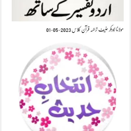
مولانا ابوبکر حنیف ترجمہ قرآن کلاس 2023-05-01