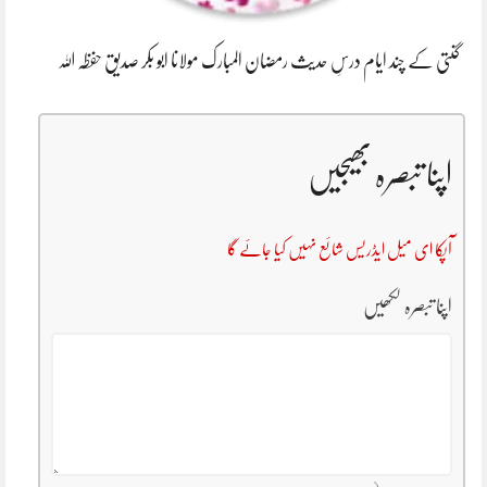
گنتی کے چند ایام درسِ حدیث رمضان المبارک مولانا ابو بکر صدیق حفظہ اللہ
اپنا تبصرہ بھیجیں
آپکا ای میل ایڈریس شائع نہیں کیا جائے گا
اپنا تبصرہ لکھیں