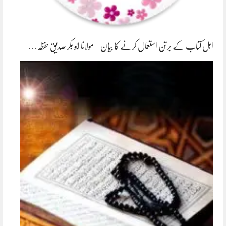
اہل کتاب کے برتن استعمال کرنے کا بیان – مولانا ابو بکر صدیق حفظہ…