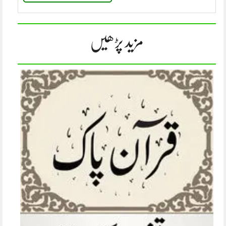
مزید پڑھیں