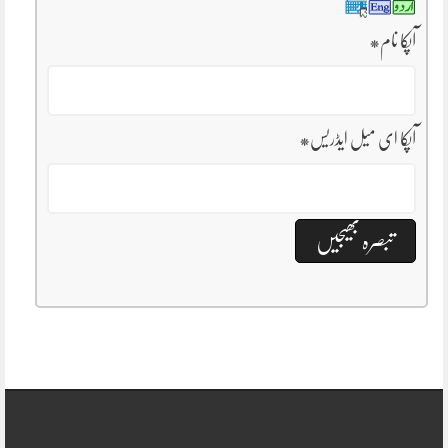
آپکا نام
*
آپکا ای میل ایڈریس
*