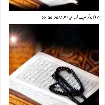
مولانا ابوبکر حنیف خطبہ عید الفطر 2023-04-22