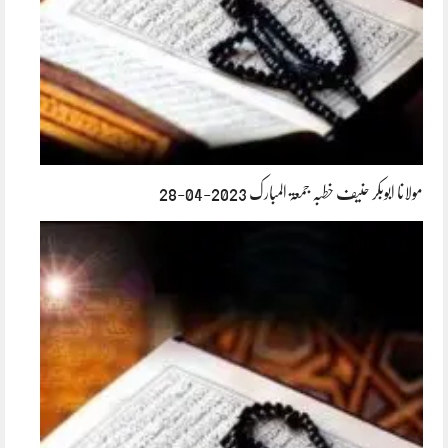
مولانا ابوبکر حنیف خطبہ جمعۃ المبارک 2023-04-28