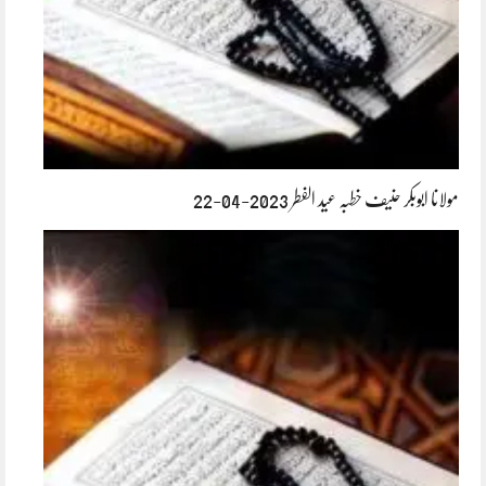
مولانا ابوبکر حنیف خطبہ عید الفطر 2023-04-22