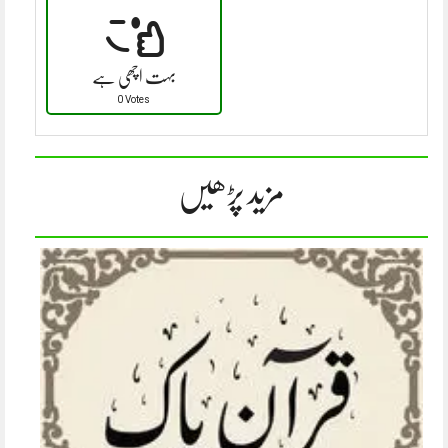
بہت اچھی ہے
0 Votes
مزید پڑھیں