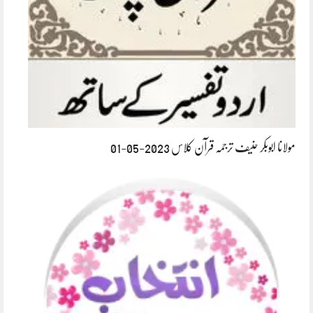
مولانا ابوبکر حنیف ترجمہ قرآن کلاس 2023-05-01