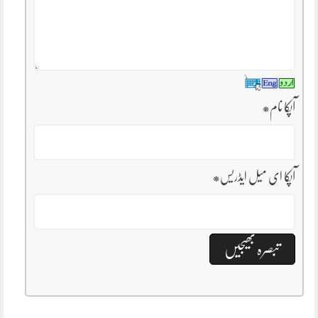
آپکا نام
*
آپکا ای میل ایڈریس
*