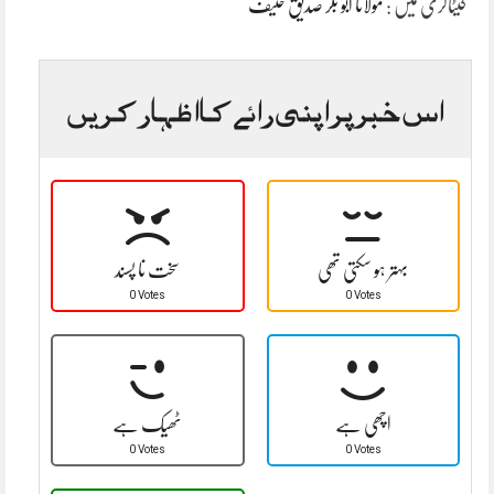
کیٹاگری میں :
مولانا ابو بکر صدیق حنیف
اس خبر پر اپنی رائے کا اظہار کریں
بہتر ہو سکتی تھی
سخت نا پسند
0 Votes
0 Votes
اچھی ہے
ٹھیک ہے
0 Votes
0 Votes