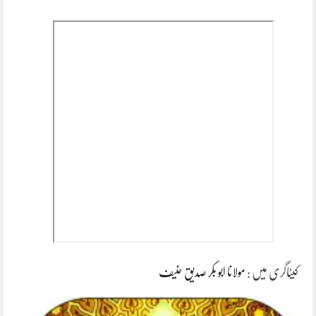
کیٹاگری میں :
مولانا ابو بکر صدیق حنیف