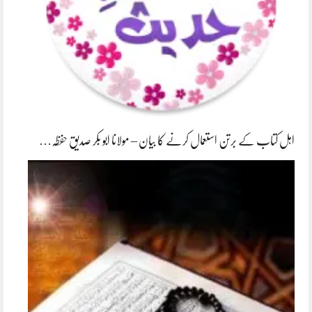
اہل کتاب کے برتن استعمال کرنے کا بیان – مولانا ابو بکر صدیق حفظہ…