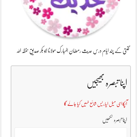
گنتی کے چند ایام درسِ حدیث رمضان المبارک مولانا ابو بکر صدیق حفظہ اللہ
اپنا تبصرہ بھیجیں
آپکا ای میل ایڈریس شائع نہیں کیا جائے گا
اپنا تبصرہ لکھیں