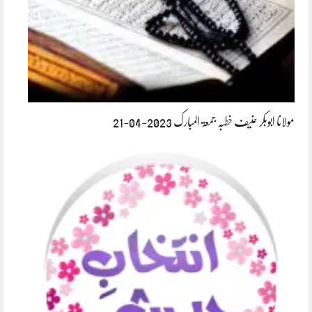
مولانا ابوبکر حنیف خطبہ جمعۃ المبارک 2023-04-21