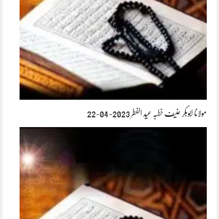
مولانا ابوبکر حنیف خطبہ عید الفطر 2023-04-22