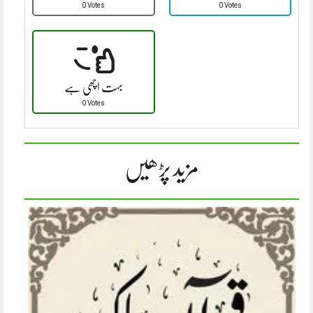
0 Votes
0 Votes
بہت اچھی ہے
0 Votes
مزید پڑھیں