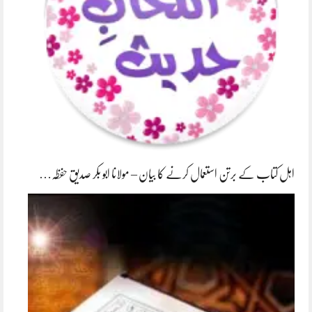
اہل کتاب کے برتن استعمال کرنے کا بیان – مولانا ابو بکر صدیق حفظہ…