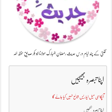
گنتی کے چند ایام درسِ حدیث رمضان المبارک مولانا ابو بکر صدیق حفظہ اللہ
اپنا تبصرہ بھیجیں
آپکا ای میل ایڈریس شائع نہیں کیا جائے گا
اپنا تبصرہ لکھیں