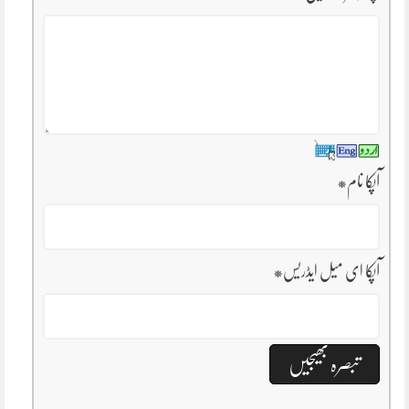
آپکا نام
*
آپکا ای میل ایڈریس
*