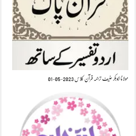
مولانا ابوبکر حنیف ترجمہ قرآن کلاس 2023-05-01