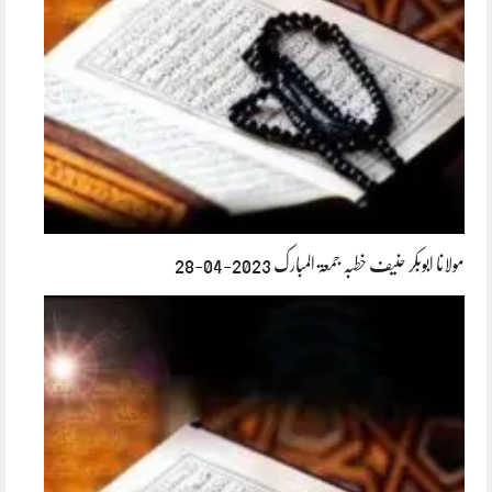
مولانا ابوبکر حنیف خطبہ جمعۃ المبارک 2023-04-28