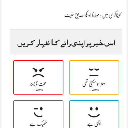
کیٹاگری میں :
مولانا ابو بکر صدیق حنیف
اس خبر پر اپنی رائے کا اظہار کریں
بہتر ہو سکتی تھی
سخت نا پسند
0 Votes
0 Votes
اچھی ہے
ٹھیک ہے