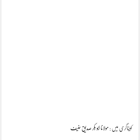
کیٹاگری میں :
مولانا ابو بکر صدیق حنیف