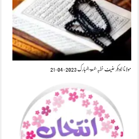
مولانا ابوبکر حنیف خطبہ جمعۃ المبارک 2023-04-21