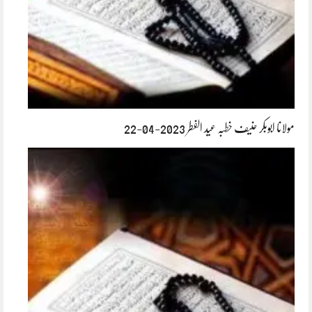
مولانا ابوبکر حنیف خطبہ عید الفطر 2023-04-22