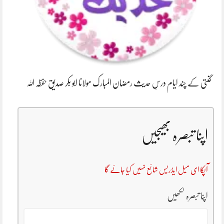
گنتی کے چند ایام درسِ حدیث رمضان المبارک مولانا ابو بکر صدیق حفظہ اللہ
اپنا تبصرہ بھیجیں
آپکا ای میل ایڈریس شائع نہیں کیا جائے گا
اپنا تبصرہ لکھیں