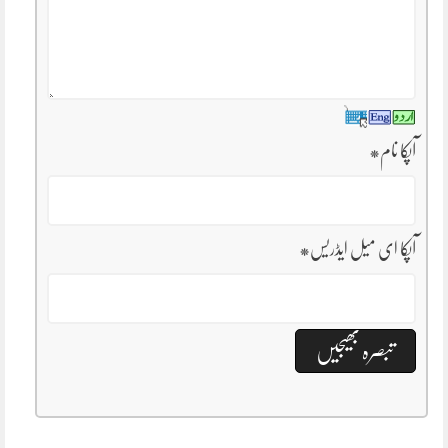
آپکا نام
*
آپکا ای میل ایڈریس
*