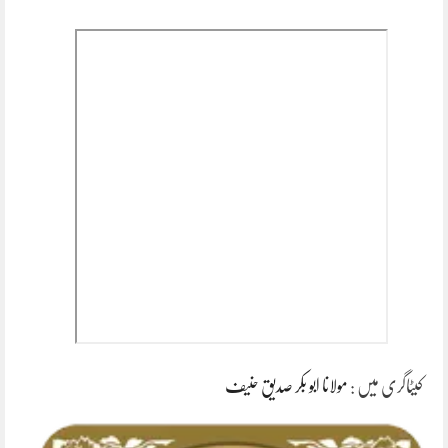
کیٹاگری میں :
مولانا ابو بکر صدیق حنیف