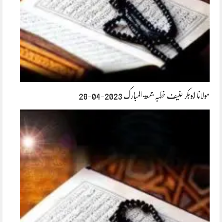
مولانا ابوبکر حنیف خطبہ جمعۃ المبارک 2023-04-28