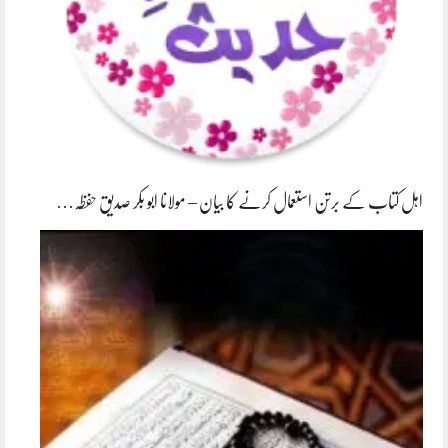
اہل کتاب کے برتن استعمال کرنے کا بیان – مولانا ابو بکر صدیق حفظہ…