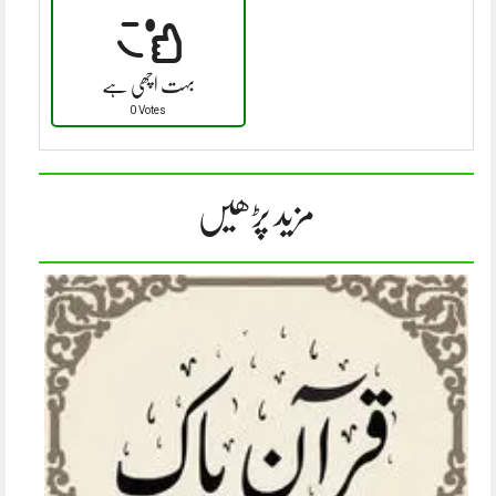
بہت اچھی ہے
0 Votes
مزید پڑھیں