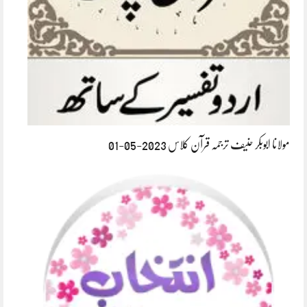
مولانا ابوبکر حنیف ترجمہ قرآن کلاس 2023-05-01