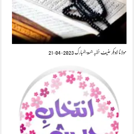
مولانا ابوبکر حنیف خطبہ جمعۃ المبارک 2023-04-21