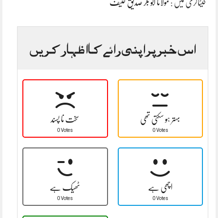
کیٹاگری میں :
مولانا ابو بکر صدیق حنیف
اس خبر پر اپنی رائے کا اظہار کریں
بہتر ہو سکتی تھی
سخت نا پسند
0 Votes
0 Votes
اچھی ہے
ٹھیک ہے
0 Votes
0 Votes