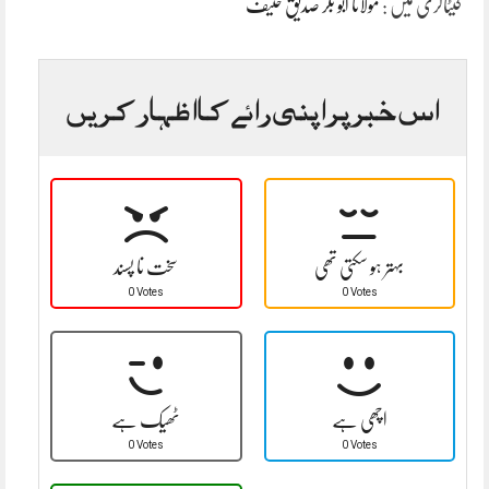
کیٹاگری میں :
مولانا ابو بکر صدیق حنیف
اس خبر پر اپنی رائے کا اظہار کریں
بہتر ہو سکتی تھی
سخت نا پسند
0 Votes
0 Votes
اچھی ہے
ٹھیک ہے
0 Votes
0 Votes