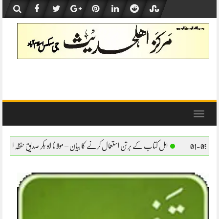
Skip
to
content
Toggle
navigation
اب کے برتن استعمال کرنے کا بیان – مولانا ابو بکر صدیق حفظہ اللہ
اہل کتاب کے برتن استعم