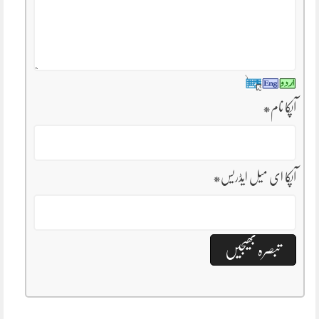
آپکا نام
*
آپکا ای میل ایڈریس
*