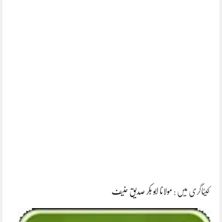
کیٹاگری میں :
مولانا ابو بکر صدیق حنیف