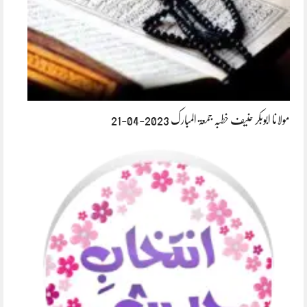
مولانا ابوبکر حنیف خطبہ جمعۃ المبارک 2023-04-21