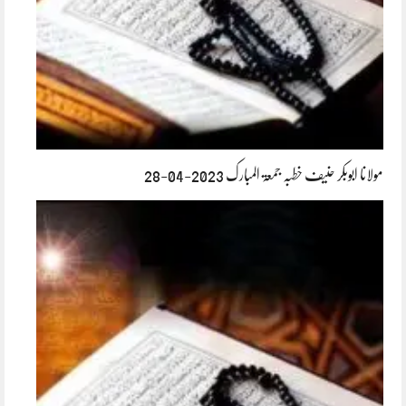
مولانا ابوبکر حنیف خطبہ جمعۃ المبارک 2023-04-28