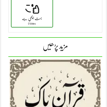
بہت اچھی ہے
0 Votes
مزید پڑھیں