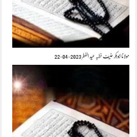
مولانا ابوبکر حنیف خطبہ عید الفطر 2023-04-22