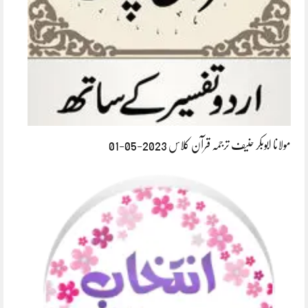
مولانا ابوبکر حنیف ترجمہ قرآن کلاس 2023-05-01