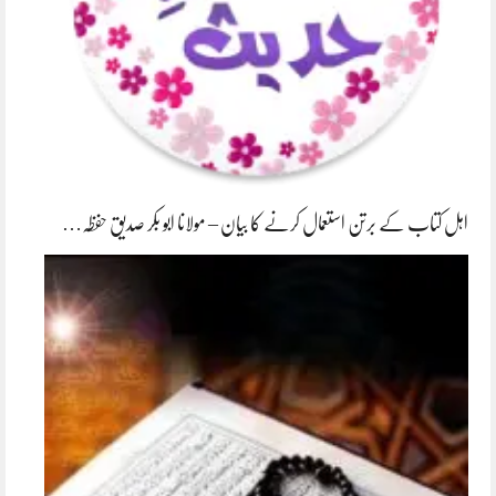
اہل کتاب کے برتن استعمال کرنے کا بیان – مولانا ابو بکر صدیق حفظہ…