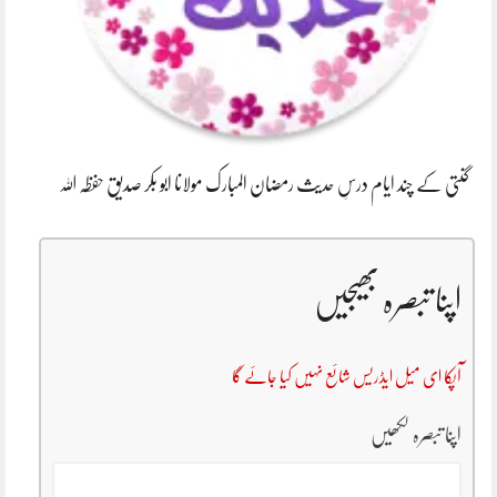
گنتی کے چند ایام درسِ حدیث رمضان المبارک مولانا ابو بکر صدیق حفظہ اللہ
اپنا تبصرہ بھیجیں
آپکا ای میل ایڈریس شائع نہیں کیا جائے گا
اپنا تبصرہ لکھیں