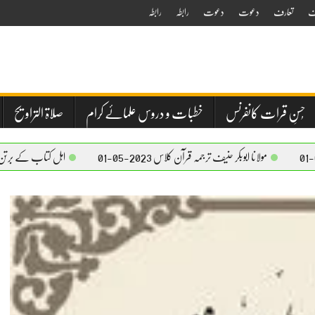
ف
تعارف
دعوت
دعوت
رابطہ
رابطہ
حُسنِ قرات کانفرنس
خطبات و دروس علمائے کرام
صلاۃ التراویح
لانا ابوبکر حنیف ترجمہ قرآن کلاس 2023-05-01
اہل کتاب کے برتن استعمال کرنے کا بیا