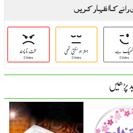
 رائے کا اظہار کریں
ھیک ہے
بہتر ہو سکتی تھی
سخت نا پسند
0 Votes
0 Votes
0 Votes
د پڑھیں