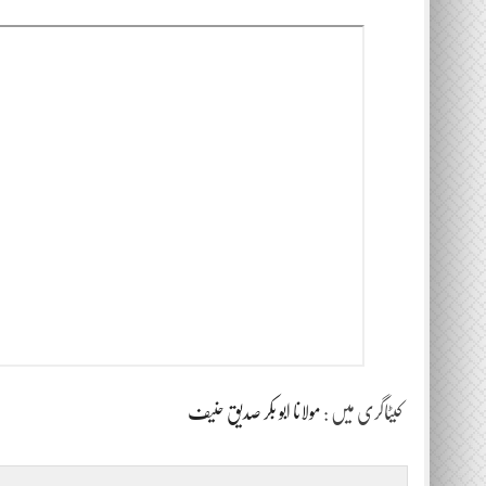
کیٹاگری میں :
مولانا ابو بکر صدیق حنیف