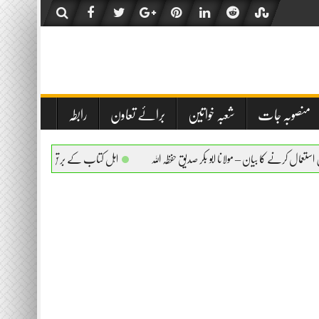
منصوبہ جات
شعبہ خواتین
برائے تعاون
رابطہ
ن – مولانا ابو بکر صدیق حفظہ اللہ
اہل کتاب کے برتن استعمال کرنے کا بیان – مولانا ابو 