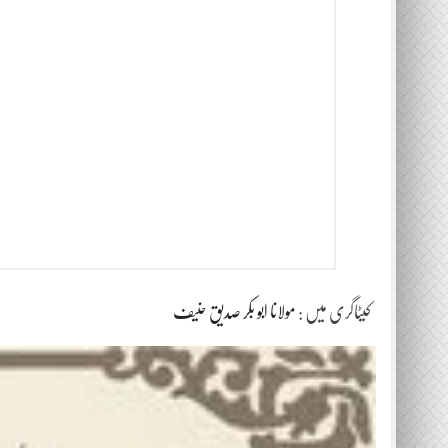
کیٹاگری میں :
مولانا ابو بکر صدیق حنیف