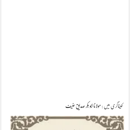
کیٹاگری میں :
مولانا ابو بکر صدیق حنیف