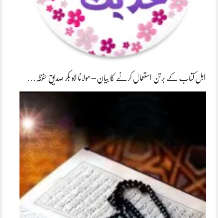
اہل کتاب کے برتن استعمال کرنے کا بیان – مولانا ابو بکر صدیق حفظہ…