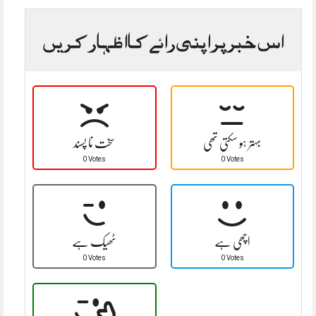
اس خبر پر اپنی رائے کا اظہار کریں
بہتر ہو سکتی تھی
سخت نا پسند
0 Votes
0 Votes
اچھی ہے
ٹھیک ہے
0 Votes
0 Votes