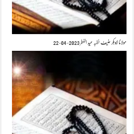
مولانا ابوبکر حنیف خطبہ عید الفطر 2023-04-22