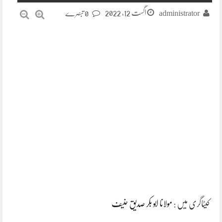
اگست 12, 2022
administrator
0 تبصرے
کیٹاگری میں :
مولانا ابو بکر صدیق حنیف