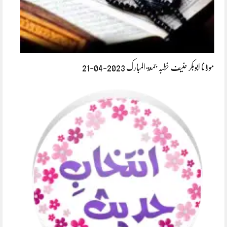
مولانا ابوبکر حنیف خطبہ جمعۃ المبارک 2023-04-21