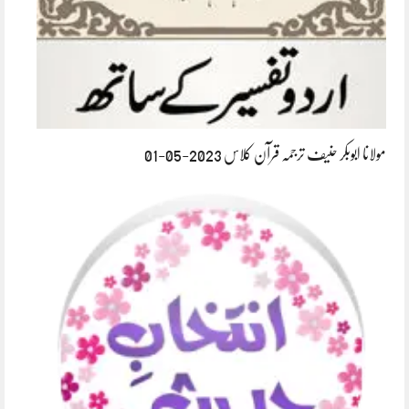
مولانا ابوبکر حنیف ترجمہ قرآن کلاس 2023-05-01