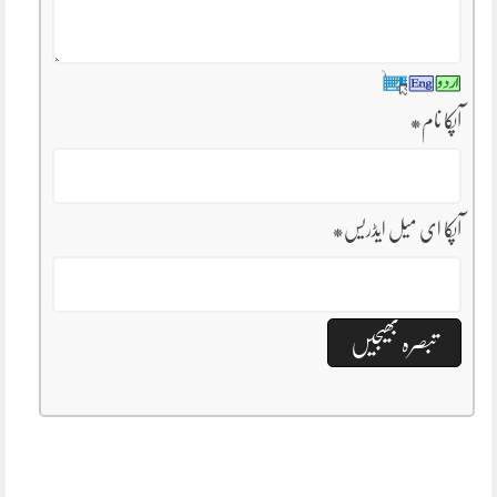
آپکا نام
*
آپکا ای میل ایڈریس
*