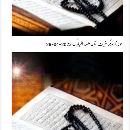
مولانا ابوبکر حنیف خطبہ جمعۃ المبارک 2023-04-28