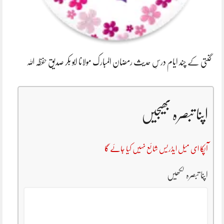
گنتی کے چند ایام درسِ حدیث رمضان المبارک مولانا ابو بکر صدیق حفظہ اللہ
اپنا تبصرہ بھیجیں
آپکا ای میل ایڈریس شائع نہیں کیا جائے گا
اپنا تبصرہ لکھیں