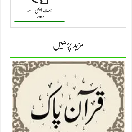
بہت اچھی ہے
0 Votes
مزید پڑھیں