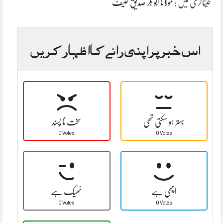
کیٹاگری میں :
مولانا ابو بکر صدیق حنیف
اس خبر پر اپنی رائے کا اظہار کریں
بہتر ہو سکتی تھی
سخت نا پسند
0 Votes
0 Votes
اچھی ہے
ٹھیک ہے
0 Votes
0 Votes