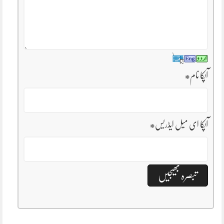
آپکا نام
*
آپکا ای میل ایڈریس
*