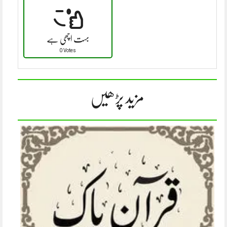
بہت اچھی ہے
0 Votes
مزید پڑھیں