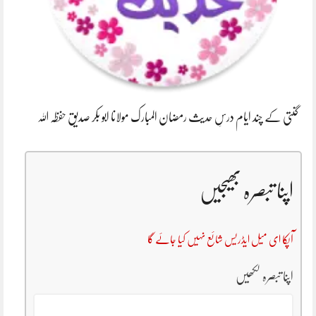
گنتی کے چند ایام درسِ حدیث رمضان المبارک مولانا ابو بکر صدیق حفظہ اللہ
اپنا تبصرہ بھیجیں
آپکا ای میل ایڈریس شائع نہیں کیا جائے گا
اپنا تبصرہ لکھیں