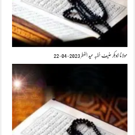
مولانا ابوبکر حنیف خطبہ عید الفطر 2023-04-22