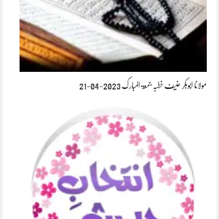
مولانا ابوبکر حنیف خطبہ جمعۃ المبارک 2023-04-21