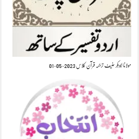
مولانا ابوبکر حنیف ترجمہ قرآن کلاس 2023-05-01