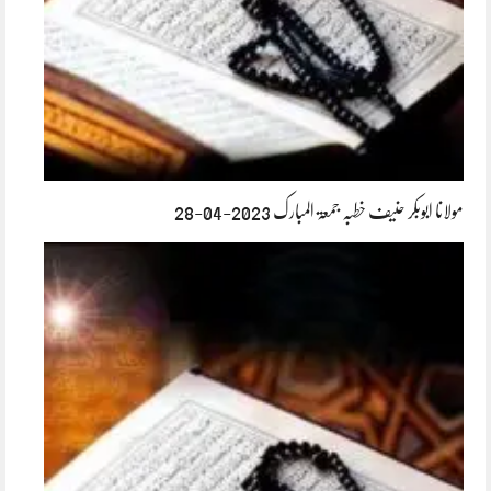
مولانا ابوبکر حنیف خطبہ جمعۃ المبارک 2023-04-28