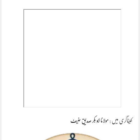
کیٹاگری میں :
مولانا ابو بکر صدیق حنیف