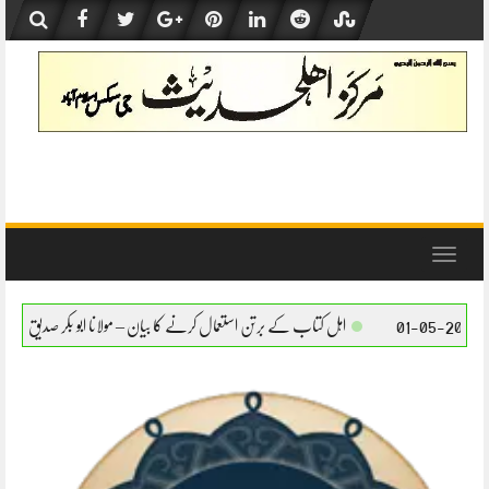
Skip
to
content
Toggle
navigation
ہل کتاب کے برتن استعمال کرنے کا بیان – مولانا ابو بکر صدیق حفظہ اللہ
اہل کتاب کے برتن