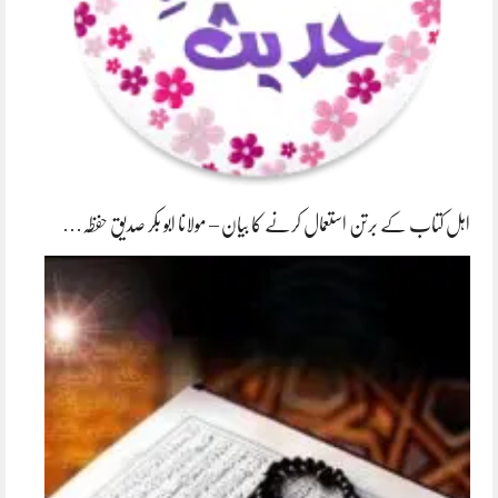
اہل کتاب کے برتن استعمال کرنے کا بیان – مولانا ابو بکر صدیق حفظہ…