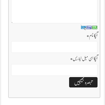
آپکا نام
*
آپکا ای میل ایڈریس
*