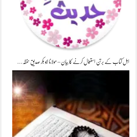
اہل کتاب کے برتن استعمال کرنے کا بیان – مولانا ابو بکر صدیق حفظہ…