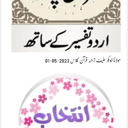
مولانا ابوبکر حنیف ترجمہ قرآن کلاس 2023-05-01