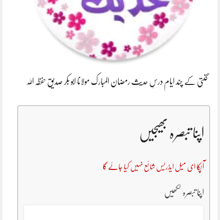
گنتی کے چند ایام درسِ حدیث رمضان المبارک مولانا ابو بکر صدیق حفظہ اللہ
اپنا تبصرہ بھیجیں
آپکا ای میل ایڈریس شائع نہیں کیا جائے گا
اپنا تبصرہ لکھیں