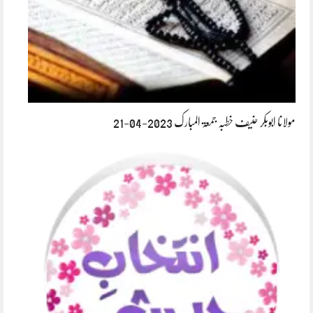
مولانا ابوبکر حنیف خطبہ جمعۃ المبارک 2023-04-21