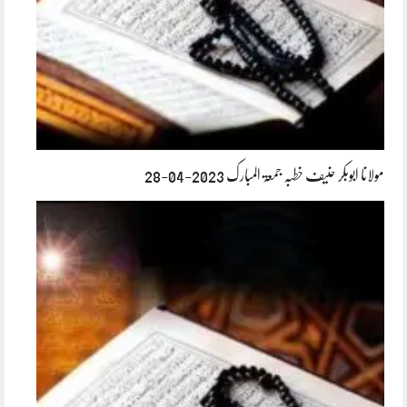
مولانا ابوبکر حنیف خطبہ جمعۃ المبارک 2023-04-28