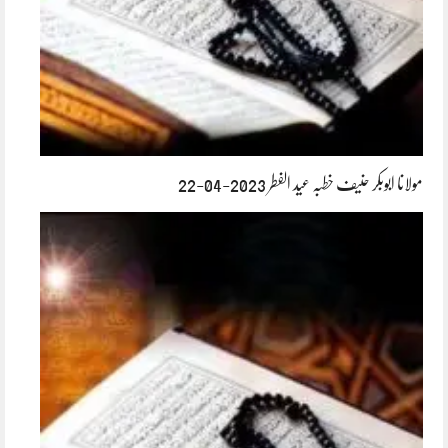
مولانا ابوبکر حنیف خطبہ عید الفطر 2023-04-22