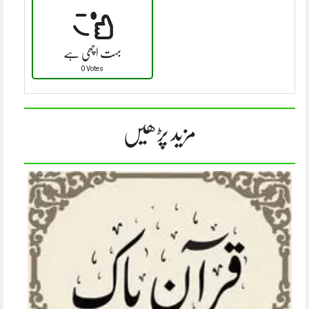
بہت اچھی ہے
0 Votes
مزید پڑھیں