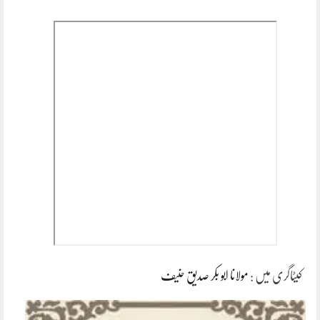
کیٹاگری میں :
مولانا ابو بکر صدیق حنیف