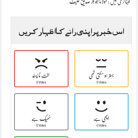
کیٹاگری میں :
مولانا ابو بکر صدیق حنیف
اس خبر پر اپنی رائے کا اظہار کریں
بہتر ہو سکتی تھی
سخت نا پسند
0 Votes
0 Votes
اچھی ہے
ٹھیک ہے
0 Votes
0 Votes