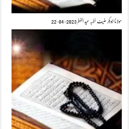
مولانا ابوبکر حنیف خطبہ عید الفطر 2023-04-22