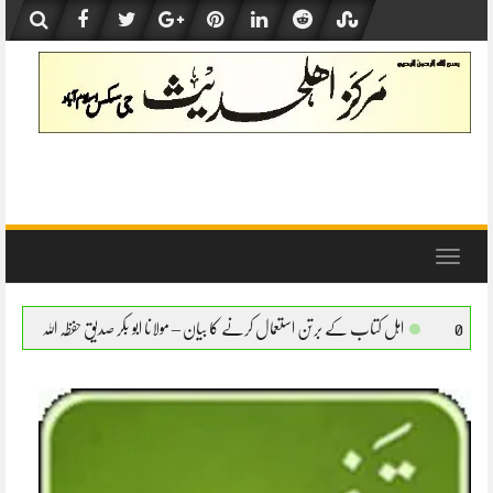
Skip
to
content
Toggle
navigation
 برتن استعمال کرنے کا بیان – مولانا ابو بکر صدیق حفظہ اللہ
اہل کتاب کے برتن استعمال ک