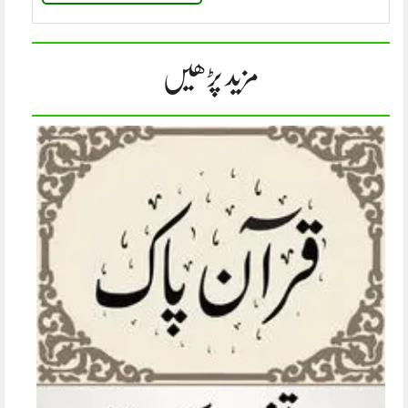
مزید پڑھیں