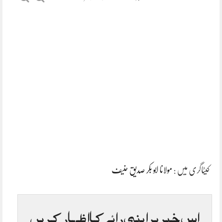
کیٹاگری میں :
مولانا ابو بکر صدیق حنیف
اس خبر پر اپنی رائے کا اظہار کریں