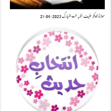
مولانا ابوبکر حنیف خطبہ جمعۃ المبارک 2023-04-21