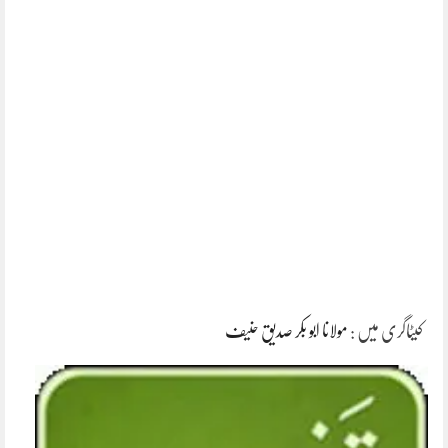
کیٹاگری میں :
مولانا ابو بکر صدیق حنیف