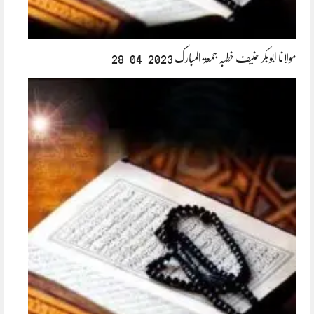
مولانا ابوبکر حنیف خطبہ جمعۃ المبارک 2023-04-28