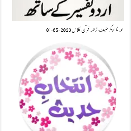
مولانا ابوبکر حنیف ترجمہ قرآن کلاس 2023-05-01