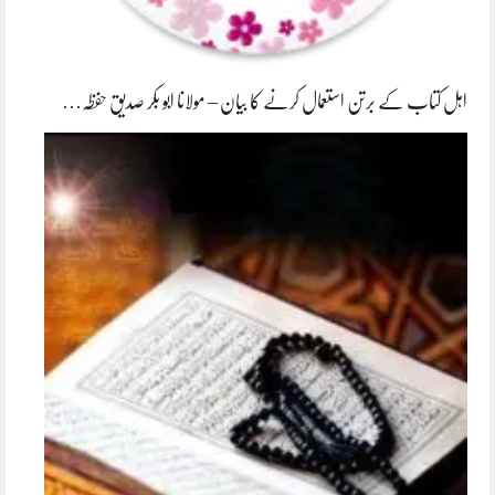
اہل کتاب کے برتن استعمال کرنے کا بیان – مولانا ابو بکر صدیق حفظہ…