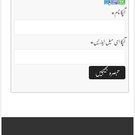
آپکا نام
*
آپکا ای میل ایڈریس
*