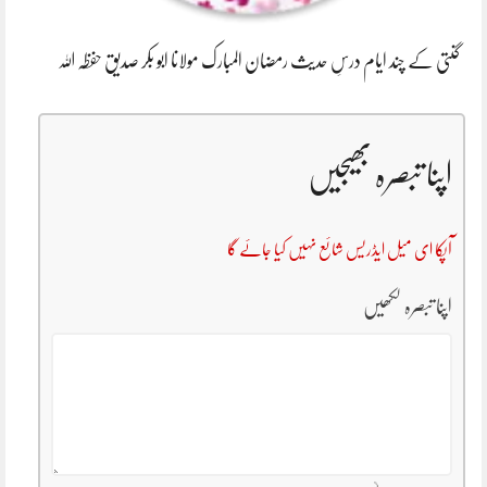
گنتی کے چند ایام درسِ حدیث رمضان المبارک مولانا ابو بکر صدیق حفظہ اللہ
اپنا تبصرہ بھیجیں
آپکا ای میل ایڈریس شائع نہیں کیا جائے گا
اپنا تبصرہ لکھیں