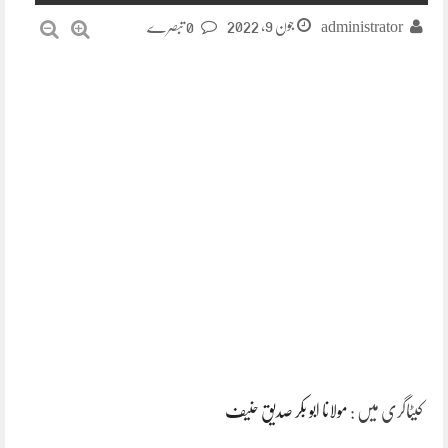
جون 9, 2022
administrator
0 تبصرے
کیٹاگری میں :
مولانا ابو بکر صدیق حنیف