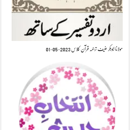
مولانا ابوبکر حنیف ترجمہ قرآن کلاس 2023-05-01