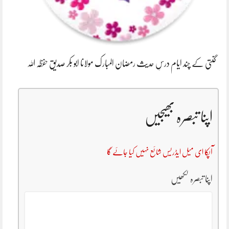
گنتی کے چند ایام درسِ حدیث رمضان المبارک مولانا ابو بکر صدیق حفظہ اللہ
اپنا تبصرہ بھیجیں
آپکا ای میل ایڈریس شائع نہیں کیا جائے گا
اپنا تبصرہ لکھیں