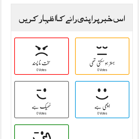
اس خبر پر اپنی رائے کا اظہار کریں
بہتر ہو سکتی تھی
سخت نا پسند
0 Votes
0 Votes
اچھی ہے
ٹھیک ہے
0 Votes
0 Votes