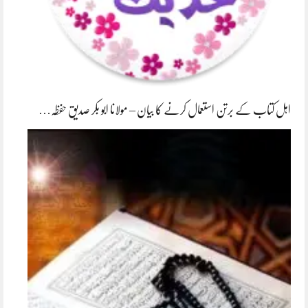
اہل کتاب کے برتن استعمال کرنے کا بیان – مولانا ابو بکر صدیق حفظہ…