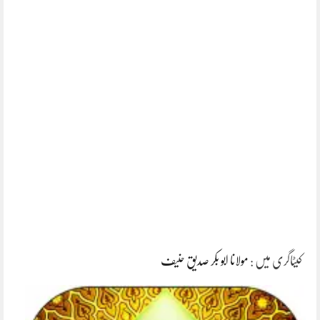
کیٹاگری میں :
مولانا ابو بکر صدیق حنیف