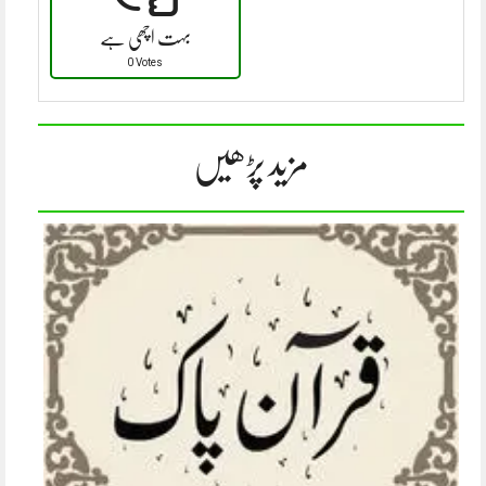
بہت اچھی ہے
0 Votes
مزید پڑھیں