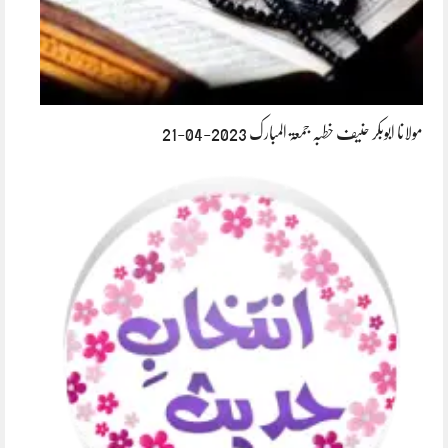
مولانا ابوبکر حنیف خطبہ جمعۃ المبارک 2023-04-21