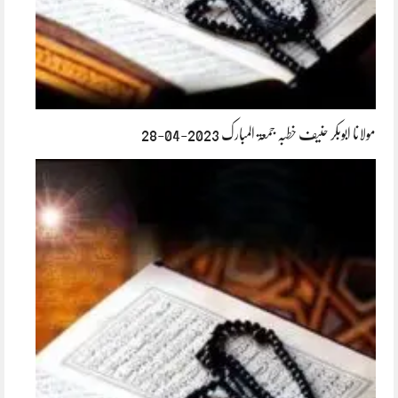
مولانا ابوبکر حنیف خطبہ جمعۃ المبارک 2023-04-28