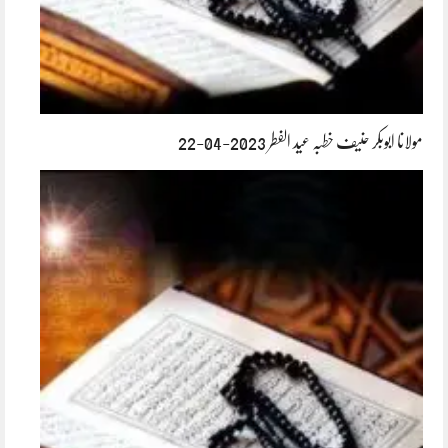
مولانا ابوبکر حنیف خطبہ عید الفطر 2023-04-22