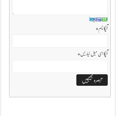
آپکا نام
*
آپکا ای میل ایڈریس
*