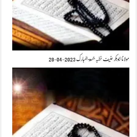
مولانا ابوبکر حنیف خطبہ جمعۃ المبارک 2023-04-28