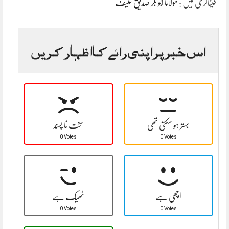
کیٹاگری میں :
مولانا ابو بکر صدیق حنیف
اس خبر پر اپنی رائے کا اظہار کریں
بہتر ہو سکتی تھی
سخت نا پسند
0 Votes
0 Votes
اچھی ہے
ٹھیک ہے
0 Votes
0 Votes