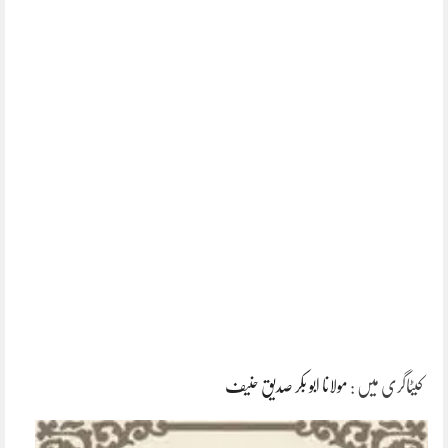
کیٹاگری میں :
مولانا ابو بکر صدیق حنیف