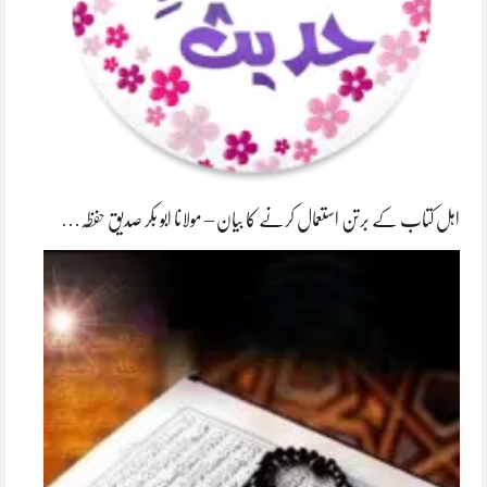
اہل کتاب کے برتن استعمال کرنے کا بیان – مولانا ابو بکر صدیق حفظہ…