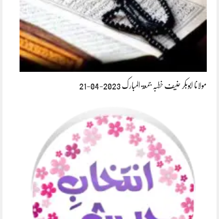
مولانا ابوبکر حنیف خطبہ جمعۃ المبارک 2023-04-21