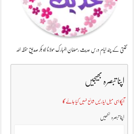
گنتی کے چند ایام درسِ حدیث رمضان المبارک مولانا ابو بکر صدیق حفظہ اللہ
اپنا تبصرہ بھیجیں
آپکا ای میل ایڈریس شائع نہیں کیا جائے گا
اپنا تبصرہ لکھیں