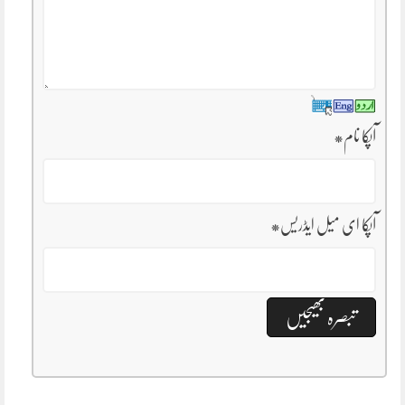
آپکا نام
*
آپکا ای میل ایڈریس
*