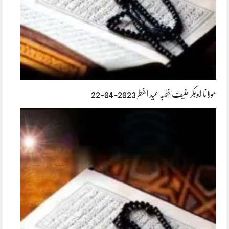
مولانا ابوبکر حنیف خطبہ عید الفطر 2023-04-22