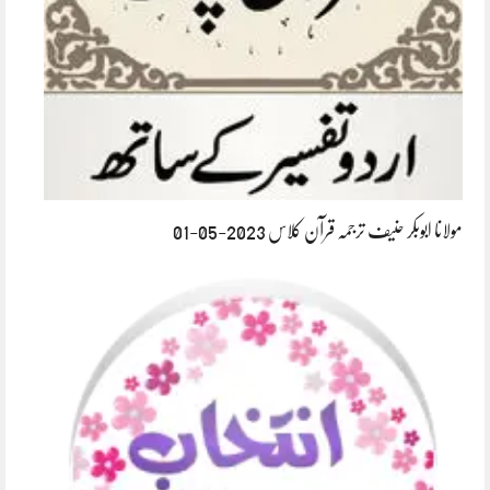
مولانا ابوبکر حنیف ترجمہ قرآن کلاس 2023-05-01