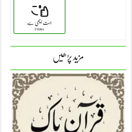
بہت اچھی ہے
0 Votes
مزید پڑھیں