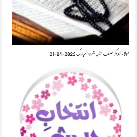
مولانا ابوبکر حنیف خطبہ جمعۃ المبارک 2023-04-21