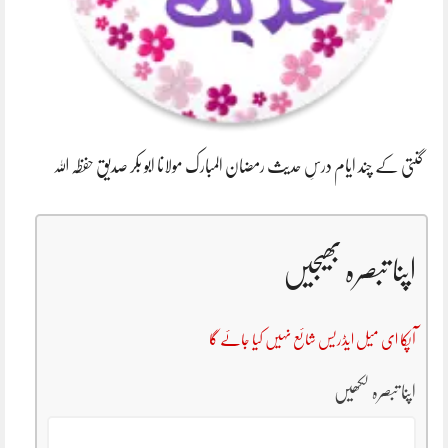
گنتی کے چند ایام درسِ حدیث رمضان المبارک مولانا ابو بکر صدیق حفظہ اللہ
اپنا تبصرہ بھیجیں
آپکا ای میل ایڈریس شائع نہیں کیا جائے گا
اپنا تبصرہ لکھیں