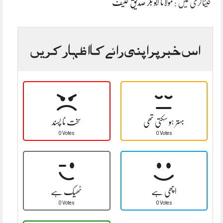
کیٹاگری میں :
مولانا ابو بکر صدیق حنیف
اس خبر پر اپنی رائے کا اظہار کریں
بہتر ہو سکتی تھی
سخت نا پسند
0 Votes
0 Votes
اچھی ہے
ٹھیک ہے
0 Votes
0 Votes