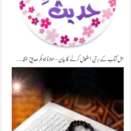
اہل کتاب کے برتن استعمال کرنے کا بیان – مولانا ابو بکر صدیق حفظہ…