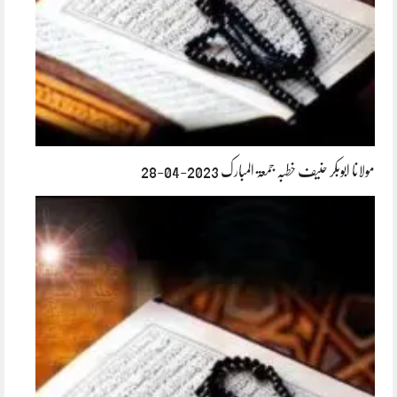
مولانا ابوبکر حنیف خطبہ جمعۃ المبارک 2023-04-28