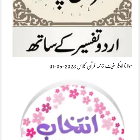
مولانا ابوبکر حنیف ترجمہ قرآن کلاس 2023-05-01