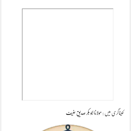
کیٹاگری میں :
مولانا ابو بکر صدیق حنیف