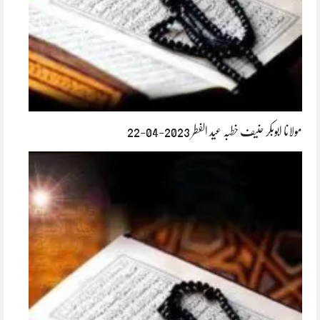
مولانا ابوبکر حنیف خطبہ عید الفطر 2023-04-22