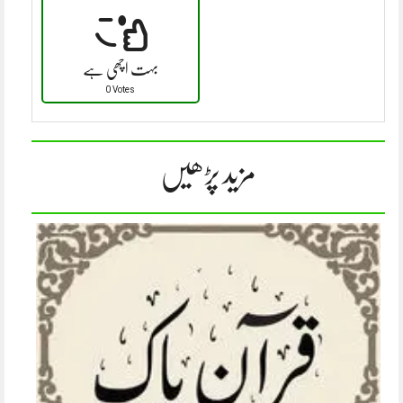
بہت اچھی ہے
0 Votes
مزید پڑھیں