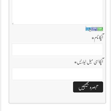
آپکا نام
*
آپکا ای میل ایڈریس
*