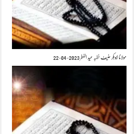
مولانا ابوبکر حنیف خطبہ عید الفطر 2023-04-22