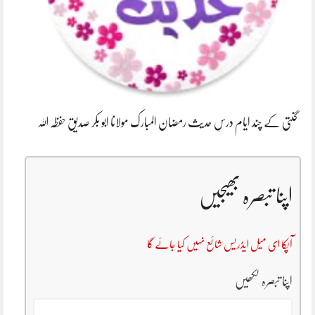
گنتی کے چند ایام درسِ حدیث رمضان المبارک مولانا ابو بکر صدیق حفظہ اللہ
اپنا تبصرہ بھیجیں
آپکا ای میل ایڈریس شائع نہیں کیا جائے گا
اپنا تبصرہ لکھیں