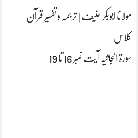
مولانا ابوبکر حنیف | ترجمہ و تفسیر قرآن
کلاس
سورۃ الجاثیہ آیت نمبر 16 تا 19