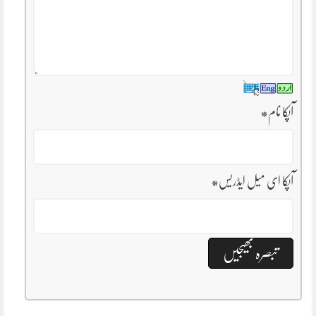
آپکا نام
*
آپکا ای میل ایڈریس
*