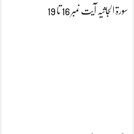
سورۃ الجاثیہ آیت نمبر 16 تا 19