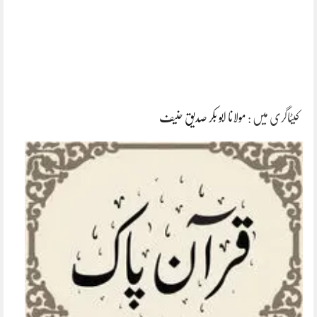
کیٹاگری میں :
مولانا ابو بکر صدیق حنیف