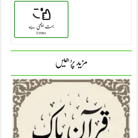
بہت اچھی ہے
0 Votes
مزید پڑھیں