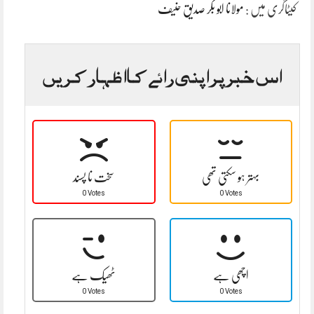
کیٹاگری میں :
مولانا ابو بکر صدیق حنیف
اس خبر پر اپنی رائے کا اظہار کریں
بہتر ہو سکتی تھی
سخت نا پسند
0 Votes
0 Votes
اچھی ہے
ٹھیک ہے
0 Votes
0 Votes