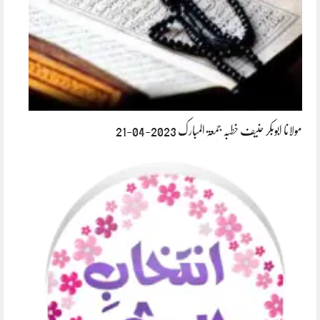
مولانا ابوبکر حنیف خطبہ جمعۃ المبارک 2023-04-21