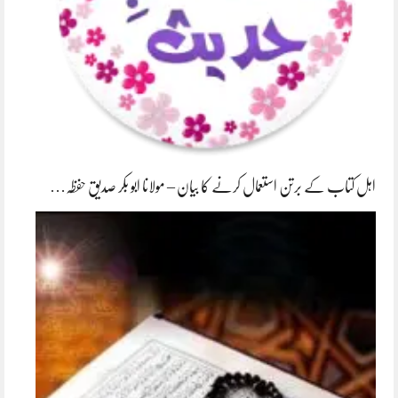
اہل کتاب کے برتن استعمال کرنے کا بیان – مولانا ابو بکر صدیق حفظہ…