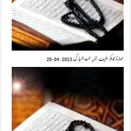
مولانا ابوبکر حنیف خطبہ جمعۃ المبارک 2023-04-28