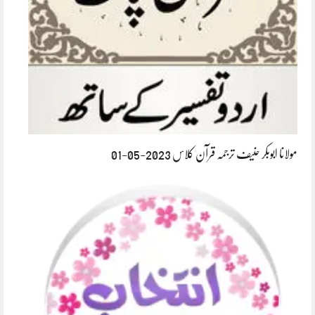
مولانا ابوبکر حنیف ترجمہ قرآن کلاس 2023-05-01