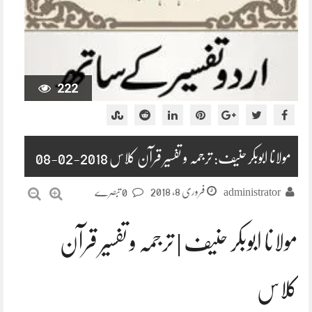
222
مولانا ابوبکر حنیف: ترجمہ و تفسیر قرآن کلاس 2018-02-08
فروری 8, 2018
administrator
0 تبصرے
مولانا ابوبکر حنیف | ترجمہ و تفسیر قرآن
کلاس