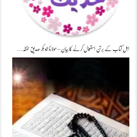
اہل کتاب کے برتن استعمال کرنے کا بیان – مولانا ابو بکر صدیق حفظہ…