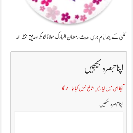
گنتی کے چند ایام درسِ حدیث رمضان المبارک مولانا ابو بکر صدیق حفظہ اللہ
اپنا تبصرہ بھیجیں
آپکا ای میل ایڈریس شائع نہیں کیا جائے گا
اپنا تبصرہ لکھیں