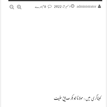
دسمبر 7, 2022
administrator
0 تبصرے
کیٹاگری میں :
مولانا ابو بکر صدیق حنیف