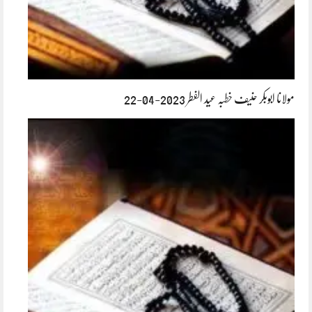
مولانا ابوبکر حنیف خطبہ عید الفطر 2023-04-22