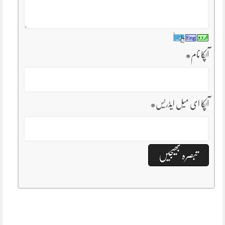
آپکا نام
*
آپکا ای میل ایڈریس
*