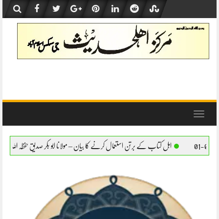
Skip
to
content
Toggle
navigation
 کے برتن استعمال کرنے کا بیان – مولانا ابو بکر صدیق حفظہ اللہ
اہل کتاب کے برتن استعما