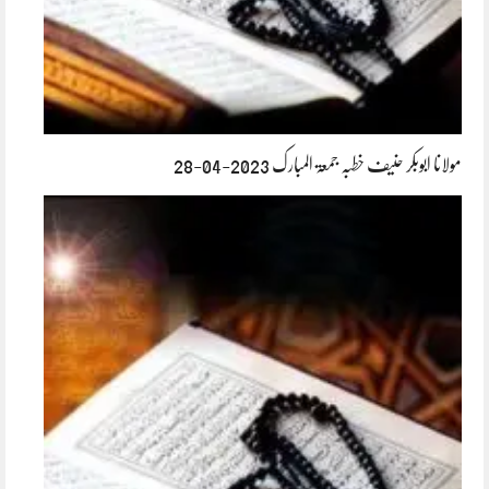
مولانا ابوبکر حنیف خطبہ جمعۃ المبارک 2023-04-28