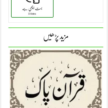
بہت اچھی ہے
0 Votes
مزید پڑھیں