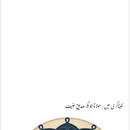
کیٹاگری میں :
مولانا ابو بکر صدیق حنیف