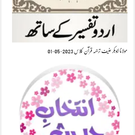
مولانا ابوبکر حنیف ترجمہ قرآن کلاس 2023-05-01