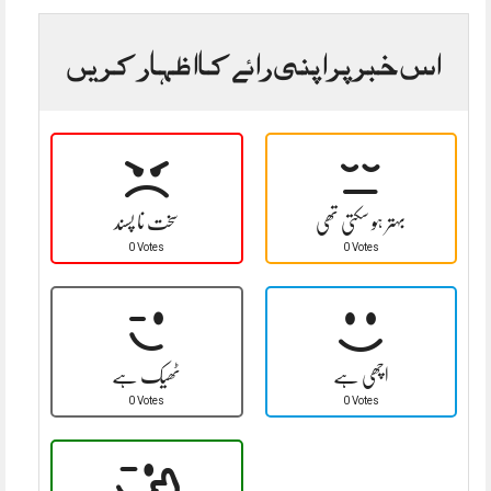
اس خبر پر اپنی رائے کا اظہار کریں
بہتر ہو سکتی تھی
سخت نا پسند
0 Votes
0 Votes
اچھی ہے
ٹھیک ہے
0 Votes
0 Votes