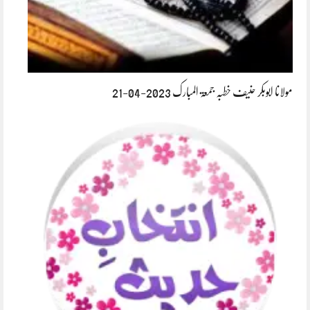
مولانا ابوبکر حنیف خطبہ جمعۃ المبارک 2023-04-21