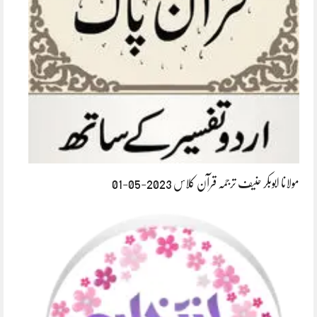
مولانا ابوبکر حنیف ترجمہ قرآن کلاس 2023-05-01