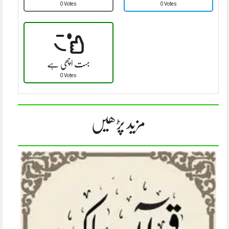
0 Votes
0 Votes
بہت اچھی ہے
0 Votes
مزید پڑھیں