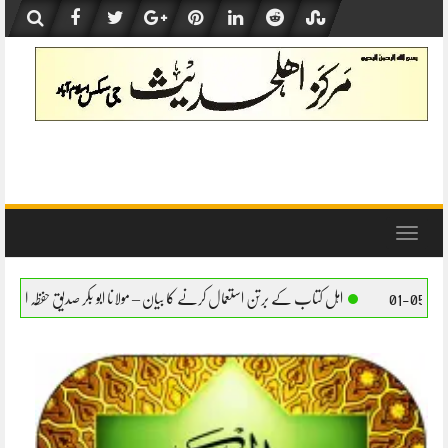
Skip
to
content
Toggle
navigation
کے برتن استعمال کرنے کا بیان – مولانا ابو بکر صدیق حفظہ اللہ
اہل کتاب کے برتن استعمال