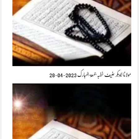
مولانا ابوبکر حنیف خطبہ جمعۃ المبارک 2023-04-28