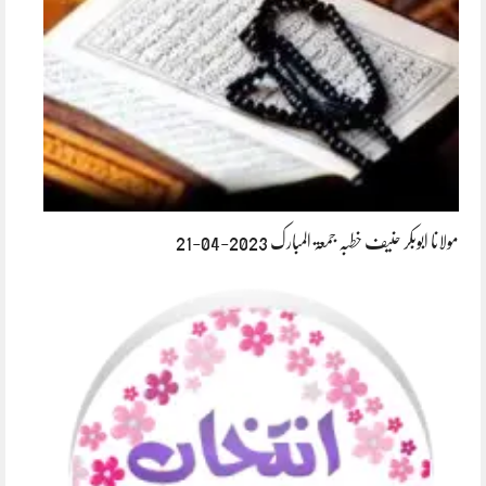
مولانا ابوبکر حنیف خطبہ جمعۃ المبارک 2023-04-21