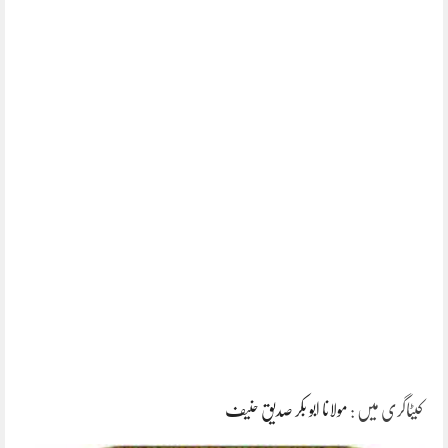
کیٹاگری میں :
مولانا ابو بکر صدیق حنیف