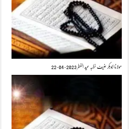
مولانا ابوبکر حنیف خطبہ عید الفطر 2023-04-22