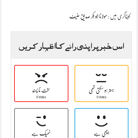
کیٹاگری میں :
مولانا ابو بکر صدیق حنیف
اس خبر پر اپنی رائے کا اظہار کریں
بہتر ہو سکتی تھی
سخت نا پسند
0 Votes
0 Votes
اچھی ہے
ٹھیک ہے