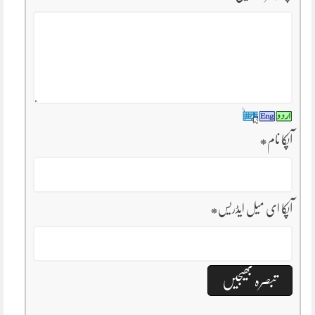
آپکا نام
*
آپکا ای میل ایڈریس
*