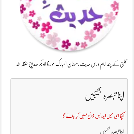
گنتی کے چند ایام درسِ حدیث رمضان المبارک مولانا ابو بکر صدیق حفظہ اللہ
اپنا تبصرہ بھیجیں
آپکا ای میل ایڈریس شائع نہیں کیا جائے گا
اپنا تبصرہ لکھیں