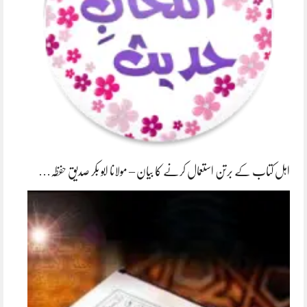
اہل کتاب کے برتن استعمال کرنے کا بیان – مولانا ابو بکر صدیق حفظہ…